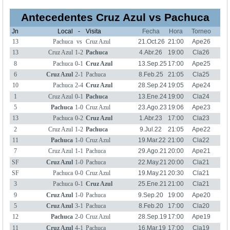
Antecedentes Cruz Azul vs Pachuca
Jn
Local
-
Visita
Fecha
Hora
Torneo
13
Pachuca
vs
Cruz Azul
21.Oct.26
21:00
Ape26
13
Cruz Azul
1-2
Pachuca
4.Abr.26
19:00
Cla26
8
Pachuca
0-1
Cruz Azul
13.Sep.25
17:00
Ape25
6
Cruz Azul
2-1
Pachuca
8.Feb.25
21:05
Cla25
10
Pachuca
2-4
Cruz Azul
28.Sep.24
19:05
Ape24
1
Cruz Azul
0-1
Pachuca
13.Ene.24
19:00
Cla24
5
Pachuca
1-0
Cruz Azul
23.Ago.23
19:06
Ape23
13
Pachuca
0-2
Cruz Azul
1.Abr.23
17:00
Cla23
2
Cruz Azul
1-2
Pachuca
9.Jul.22
21:05
Ape22
11
Pachuca
1-0
Cruz Azul
19.Mar.22
21:00
Cla22
7
Cruz Azul
1-1
Pachuca
29.Ago.21
20:00
Ape21
SF
Cruz Azul
1-0
Pachuca
22.May.21
20:00
Cla21
SF
Pachuca
0-0
Cruz Azul
19.May.21
20:30
Cla21
3
Pachuca
0-1
Cruz Azul
25.Ene.21
21:00
Cla21
9
Cruz Azul
1-0
Pachuca
9.Sep.20
19:00
Ape20
5
Cruz Azul
3-1
Pachuca
8.Feb.20
17:00
Cla20
12
Pachuca
2-0
Cruz Azul
28.Sep.19
17:00
Ape19
11
Cruz Azul
4-1
Pachuca
16.Mar.19
17:00
Cla19