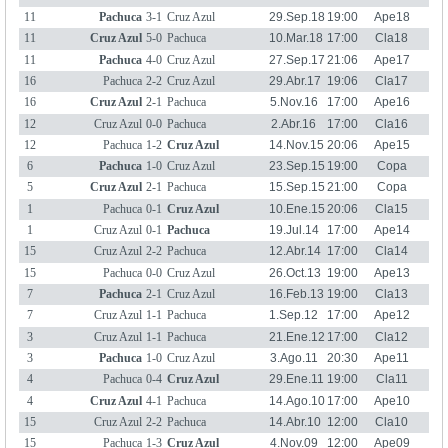
11
Pachuca
3-1
Cruz Azul
29.Sep.18
19:00
Ape18
11
Cruz Azul
5-0
Pachuca
10.Mar.18
17:00
Cla18
11
Pachuca
4-0
Cruz Azul
27.Sep.17
21:06
Ape17
16
Pachuca
2-2
Cruz Azul
29.Abr.17
19:06
Cla17
16
Cruz Azul
2-1
Pachuca
5.Nov.16
17:00
Ape16
12
Cruz Azul
0-0
Pachuca
2.Abr.16
17:00
Cla16
12
Pachuca
1-2
Cruz Azul
14.Nov.15
20:06
Ape15
6
Pachuca
1-0
Cruz Azul
23.Sep.15
19:00
Copa
Ape15
5
Cruz Azul
2-1
Pachuca
15.Sep.15
21:00
Copa
Ape15
1
Pachuca
0-1
Cruz Azul
10.Ene.15
20:06
Cla15
1
Cruz Azul
0-1
Pachuca
19.Jul.14
17:00
Ape14
15
Cruz Azul
2-2
Pachuca
12.Abr.14
17:00
Cla14
15
Pachuca
0-0
Cruz Azul
26.Oct.13
19:00
Ape13
7
Pachuca
2-1
Cruz Azul
16.Feb.13
19:00
Cla13
7
Cruz Azul
1-1
Pachuca
1.Sep.12
17:00
Ape12
3
Cruz Azul
1-1
Pachuca
21.Ene.12
17:00
Cla12
3
Pachuca
1-0
Cruz Azul
3.Ago.11
20:30
Ape11
4
Pachuca
0-4
Cruz Azul
29.Ene.11
19:00
Cla11
4
Cruz Azul
4-1
Pachuca
14.Ago.10
17:00
Ape10
15
Cruz Azul
2-2
Pachuca
14.Abr.10
12:00
Cla10
15
Pachuca
1-3
Cruz Azul
4.Nov.09
12:00
Ape09