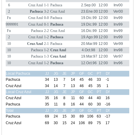
6
Cruz Azul
1-1
Pachuca
2.Sep.00
12:00
Inv00
2
Pachuca
3-2
Cruz Azul
23.Ene.00
12:00
Ver00
Fn
Cruz Azul
0-0
Pachuca
19.Dic.99
12:00
Inv99
9999991
Cruz Azul
0-1
Pachuca
19.Dic.99
12:00
Inv99
Fn
Pachuca
2-2
Cruz Azul
16.Dic.99
12:00
Inv99
2
Cruz Azul
1-2
Pachuca
19.Ago.99
12:00
Inv99
10
Cruz Azul
2-1
Pachuca
20.Mar.99
12:00
Ver99
10
Pachuca
1-2
Cruz Azul
4.Oct.98
12:00
Inv98
10
Pachuca
1-3
Cruz Azul
19.Mar.97
12:00
Ver97
10
Cruz Azul
1-2
Pachuca
12.Oct.96
12:00
Inv96
Local Pachuca
JJ
JG
JE
JP
GF
GC
PT
Df
Pachuca
34
13
7
14
45
46
33
-1
Cruz Azul
34
14
7
13
46
45
35
1
Local Cruz Azul
JJ
JG
JE
JP
GF
GC
PT
Df
Cruz Azul
35
16
8
11
60
44
40
16
Pachuca
35
11
8
16
44
60
30
-16
Total
JJ
JG
JE
JP
GF
GC
PT
Df
Pachuca
69
24
15
30
89
106
63
-17
Cruz Azul
69
30
15
24
106
89
75
17