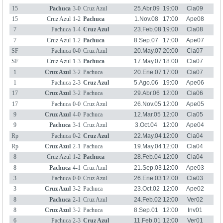
15
Pachuca
3-0
Cruz Azul
25.Abr.09
19:00
Cla09
15
Cruz Azul
1-2
Pachuca
1.Nov.08
17:00
Ape08
7
Pachuca
1-4
Cruz Azul
23.Feb.08
19:00
Cla08
7
Cruz Azul
1-2
Pachuca
8.Sep.07
17:00
Ape07
SF
Pachuca
0-0
Cruz Azul
20.May.07
20:00
Cla07
SF
Cruz Azul
1-3
Pachuca
17.May.07
18:00
Cla07
1
Cruz Azul
3-2
Pachuca
20.Ene.07
17:00
Cla07
1
Pachuca
2-3
Cruz Azul
5.Ago.06
19:00
Ape06
17
Cruz Azul
3-2
Pachuca
29.Abr.06
12:00
Cla06
17
Pachuca
0-0
Cruz Azul
26.Nov.05
12:00
Ape05
9
Cruz Azul
4-0
Pachuca
12.Mar.05
12:00
Cla05
9
Pachuca
3-1
Cruz Azul
3.Oct.04
12:00
Ape04
Rp
Pachuca
0-2
Cruz Azul
22.May.04
12:00
Cla04
Rp
Cruz Azul
2-1
Pachuca
19.May.04
12:00
Cla04
8
Cruz Azul
1-2
Pachuca
28.Feb.04
12:00
Cla04
8
Pachuca
4-1
Cruz Azul
21.Sep.03
12:00
Ape03
3
Pachuca
0-0
Cruz Azul
26.Ene.03
12:00
Cla03
3
Cruz Azul
3-2
Pachuca
23.Oct.02
12:00
Ape02
8
Pachuca
2-1
Cruz Azul
24.Feb.02
12:00
Ver02
8
Cruz Azul
3-2
Pachuca
8.Sep.01
12:00
Inv01
6
Pachuca
2-3
Cruz Azul
11.Feb.01
12:00
Ver01