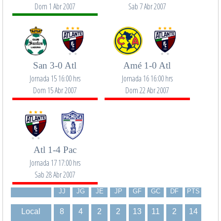
Dom 1 Abr 2007
Sab 7 Abr 2007
San 3-0 Atl
Amé 1-0 Atl
Jornada 15 16:00 hrs
Jornada 16 16:00 hrs
Dom 15 Abr 2007
Dom 22 Abr 2007
Atl 1-4 Pac
Jornada 17 17:00 hrs
Sab 28 Abr 2007
JJ
JG
JE
JP
GF
GC
DF
PTS
Local
8
4
2
2
13
11
2
14