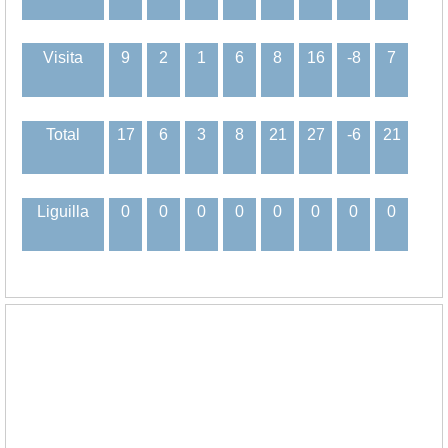
Visita
9
2
1
6
8
16
-8
7
Total
17
6
3
8
21
27
-6
21
Liguilla
0
0
0
0
0
0
0
0