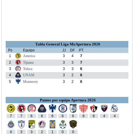
Tabla General Liga MxApertura 2026
Ps
Equipo
JJ
DF
PT
1
America
3
4
7
2
Tijuana
3
3
7
3
Toluca
3
3
6
4
UNAM
3
2
6
5
Monterrey
3
2
6
Puntos por equipo Apertura 2026
7
7
6
6
6
6
6
6
6
4
4
4
3
3
2
1
0
0