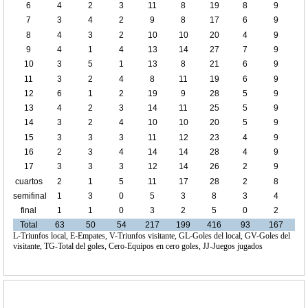
6
4
2
3
11
8
19
8
9
7
3
4
2
9
8
17
6
9
8
4
3
2
10
10
20
4
9
9
4
1
4
13
14
27
7
9
10
3
5
1
13
8
21
6
9
11
3
2
4
8
11
19
6
9
12
6
1
2
19
9
28
5
9
13
4
2
3
14
11
25
5
9
14
3
2
4
10
10
20
5
9
15
3
3
3
11
12
23
4
9
16
2
3
4
14
14
28
4
9
17
3
3
3
12
14
26
2
9
cuartos
2
1
5
11
17
28
2
8
de final
semifinal
1
3
0
5
3
8
3
4
final
1
1
0
3
2
5
0
2
Total
63
50
54
217
199
416
93
167
L-Triunfos local, E-Empates, V-Triunfos visitante, GL-Goles del local, GV-Goles del
visitante, TG-Total del goles, Cero-Equipos en cero goles, JJ-Juegos jugados