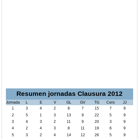
Resumen jornadas Clausura 2012
Jornada
L
E
V
GL
GV
TG
Cero
JJ
1
3
4
2
8
7
15
7
9
2
5
1
3
13
9
22
5
9
3
4
3
2
11
9
20
3
9
4
2
4
3
8
11
19
6
9
5
3
2
4
14
12
26
5
9