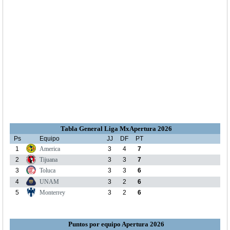
Tabla General Liga MxApertura 2026
Ps
Equipo
JJ
DF
PT
1
America
3
4
7
2
Tijuana
3
3
7
3
Toluca
3
3
6
4
UNAM
3
2
6
5
Monterrey
3
2
6
Puntos por equipo Apertura 2026