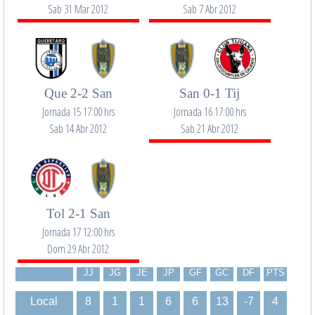
Sab 31 Mar 2012
Sab 7 Abr 2012
Que 2-2 San
San 0-1 Tij
Jornada 15 17:00 hrs
Jornada 16 17:00 hrs
Sab 14 Abr 2012
Sab 21 Abr 2012
Tol 2-1 San
Jornada 17 12:00 hrs
Dom 29 Abr 2012
JJ
JG
JE
JP
GF
GC
DF
PTS
Local
8
1
1
6
6
13
-7
4