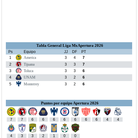
Tabla General Liga MxApertura 2026
Ps
Equipo
JJ
DF
PT
1
America
3
4
7
2
Tijuana
3
3
7
3
Toluca
3
3
6
4
UNAM
3
2
6
5
Monterrey
3
2
6
Puntos por equipo Apertura 2026
7
7
6
6
6
6
6
6
6
4
4
4
3
3
2
1
0
0