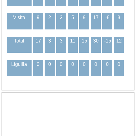
Visita
9
2
2
5
9
17
-8
8
Total
17
3
3
11
15
30
-15
12
Liguilla
0
0
0
0
0
0
0
0