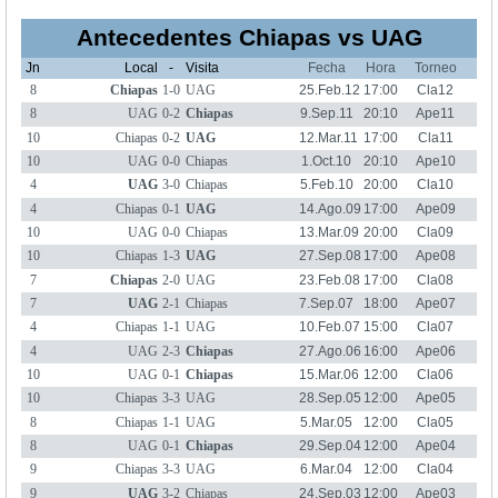
Antecedentes Chiapas vs UAG
Jn
Local
-
Visita
Fecha
Hora
Torneo
8
Chiapas
1-0
UAG
25.Feb.12
17:00
Cla12
8
UAG
0-2
Chiapas
9.Sep.11
20:10
Ape11
10
Chiapas
0-2
UAG
12.Mar.11
17:00
Cla11
10
UAG
0-0
Chiapas
1.Oct.10
20:10
Ape10
4
UAG
3-0
Chiapas
5.Feb.10
20:00
Cla10
4
Chiapas
0-1
UAG
14.Ago.09
17:00
Ape09
10
UAG
0-0
Chiapas
13.Mar.09
20:00
Cla09
10
Chiapas
1-3
UAG
27.Sep.08
17:00
Ape08
7
Chiapas
2-0
UAG
23.Feb.08
17:00
Cla08
7
UAG
2-1
Chiapas
7.Sep.07
18:00
Ape07
4
Chiapas
1-1
UAG
10.Feb.07
15:00
Cla07
4
UAG
2-3
Chiapas
27.Ago.06
16:00
Ape06
10
UAG
0-1
Chiapas
15.Mar.06
12:00
Cla06
10
Chiapas
3-3
UAG
28.Sep.05
12:00
Ape05
8
Chiapas
1-1
UAG
5.Mar.05
12:00
Cla05
8
UAG
0-1
Chiapas
29.Sep.04
12:00
Ape04
9
Chiapas
3-3
UAG
6.Mar.04
12:00
Cla04
9
UAG
3-2
Chiapas
24.Sep.03
12:00
Ape03