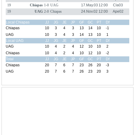
19
Chiapas
1-0
UAG
17.May.03
12:00
Cla03
19
UAG
2-0
Chiapas
24.Nov.02
12:00
Ape02
Local Chiapas
JJ
JG
JE
JP
GF
GC
PT
Df
Chiapas
10
3
4
3
13
14
10
-1
UAG
10
3
4
3
14
13
10
1
Local UAG
JJ
JG
JE
JP
GF
GC
PT
Df
UAG
10
4
2
4
12
10
10
2
Chiapas
10
4
2
4
10
12
10
-2
Total
JJ
JG
JE
JP
GF
GC
PT
Df
Chiapas
20
7
6
7
23
26
20
-3
UAG
20
7
6
7
26
23
20
3