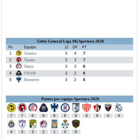
Tabla General Liga MxApertura 2026
Ps
Equipo
JJ
DF
PT
1
America
3
4
7
2
Tijuana
3
3
7
3
Toluca
3
3
6
4
UNAM
3
2
6
5
Monterrey
3
2
6
Puntos por equipo Apertura 2026
7
7
6
6
6
6
6
6
6
4
4
4
3
3
2
1
0
0