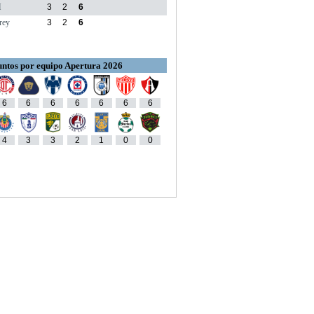
M
3
2
6
rey
3
2
6
ntos por equipo Apertura 2026
6
6
6
6
6
6
6
4
3
3
2
1
0
0