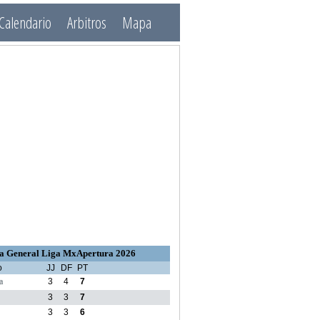
Calendario
Arbitros
Mapa
a General Liga MxApertura 2026
o
JJ
DF
PT
a
3
4
7
3
3
7
3
3
6