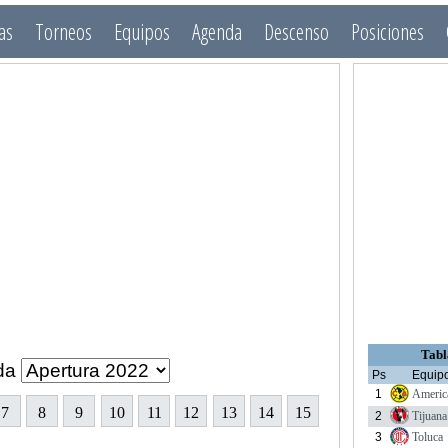
as
Torneos
Equipos
Agenda
Descenso
Posiciones
Tabl
da
Ps
Equip
1
Americ
7
8
9
10
11
12
13
14
15
2
Tijuana
3
Toluca