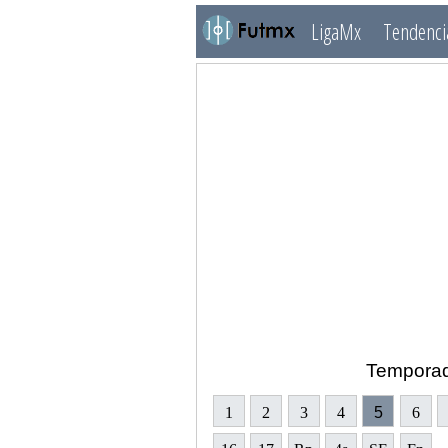
LigaMx
Tendenci
Tempora
1
2
3
4
5
6