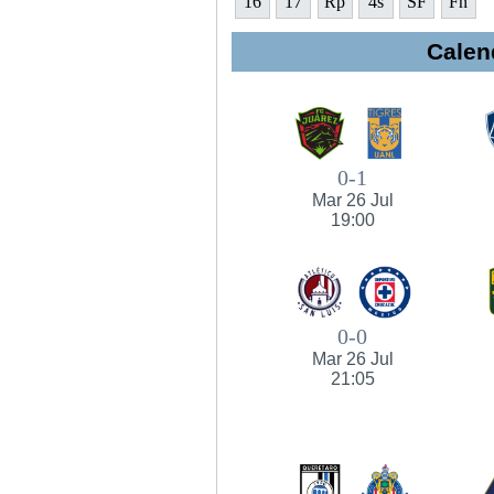
16
17
Rp
4s
SF
Fn
Calen
0-1
Mar 26 Jul
19:00
0-0
Mar 26 Jul
21:05