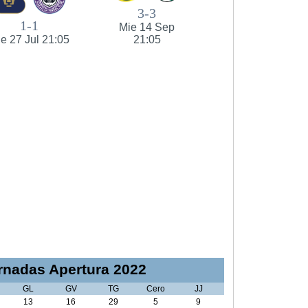
3-3
1-1
Mie 14 Sep
e 27 Jul 21:05
21:05
nadas Apertura 2022
GL
GV
TG
Cero
JJ
13
16
29
5
9