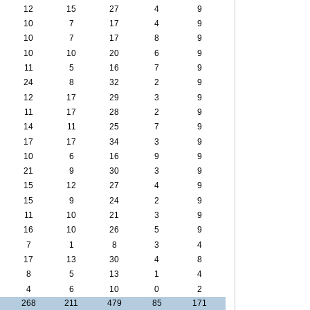
12
15
27
4
9
10
7
17
4
9
10
7
17
8
9
10
10
20
6
9
11
5
16
7
9
24
8
32
2
9
12
17
29
3
9
11
17
28
2
9
14
11
25
7
9
17
17
34
3
9
10
6
16
9
9
21
9
30
3
9
15
12
27
4
9
15
9
24
2
9
11
10
21
3
9
16
10
26
5
9
7
1
8
3
4
17
13
30
4
8
8
5
13
1
4
4
6
10
0
2
268
211
479
85
171