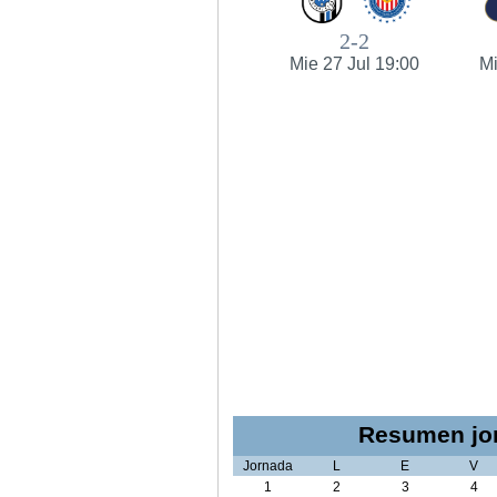
2-2
Mie 27 Jul 19:00
Mi
Resumen jor
Jornada
L
E
V
1
2
3
4