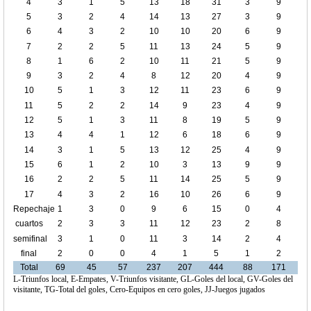
4
3
1
5
13
18
31
3
9
5
3
2
4
14
13
27
3
9
6
4
3
2
10
10
20
6
9
7
2
2
5
11
13
24
5
9
8
1
6
2
10
11
21
5
9
9
3
2
4
8
12
20
4
9
10
5
1
3
12
11
23
6
9
11
5
2
2
14
9
23
4
9
12
5
1
3
11
8
19
5
9
13
4
4
1
12
6
18
6
9
14
3
1
5
13
12
25
4
9
15
6
1
2
10
3
13
9
9
16
2
2
5
11
14
25
5
9
17
4
3
2
16
10
26
6
9
Repechaje
1
3
0
9
6
15
0
4
cuartos
2
3
3
11
12
23
2
8
de final
semifinal
3
1
0
11
3
14
2
4
final
2
0
0
4
1
5
1
2
Total
69
45
57
237
207
444
88
171
L-Triunfos local, E-Empates, V-Triunfos visitante, GL-Goles del local, GV-Goles del
visitante, TG-Total del goles, Cero-Equipos en cero goles, JJ-Juegos jugados