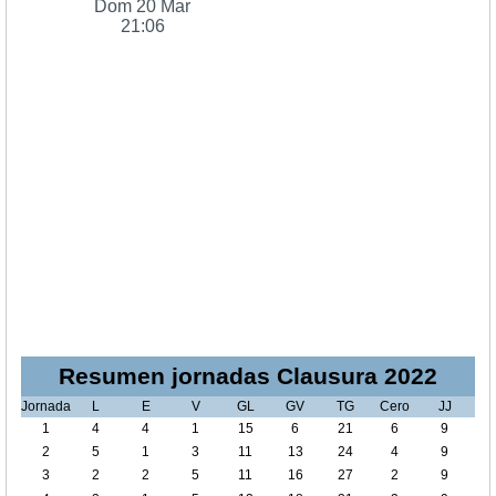
Dom 20 Mar
21:06
Resumen jornadas Clausura 2022
Jornada
L
E
V
GL
GV
TG
Cero
JJ
1
4
4
1
15
6
21
6
9
2
5
1
3
11
13
24
4
9
3
2
2
5
11
16
27
2
9