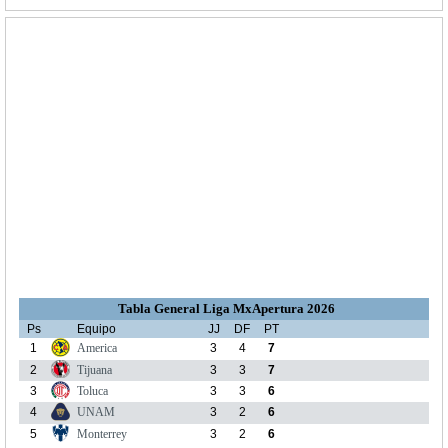
Tabla General Liga MxApertura 2026
Ps
Equipo
JJ
DF
PT
1
America
3
4
7
2
Tijuana
3
3
7
3
Toluca
3
3
6
4
UNAM
3
2
6
5
Monterrey
3
2
6