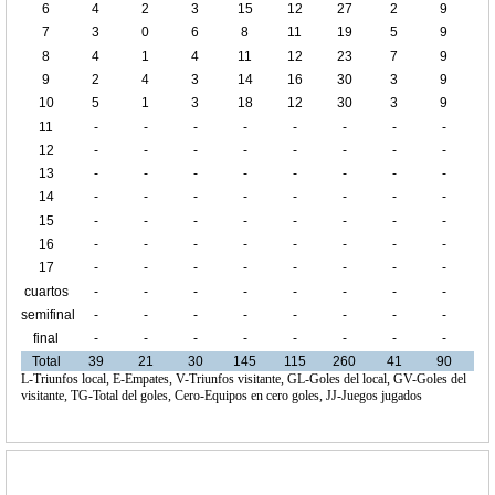
6
4
2
3
15
12
27
2
9
7
3
0
6
8
11
19
5
9
8
4
1
4
11
12
23
7
9
9
2
4
3
14
16
30
3
9
10
5
1
3
18
12
30
3
9
11
-
-
-
-
-
-
-
-
12
-
-
-
-
-
-
-
-
13
-
-
-
-
-
-
-
-
14
-
-
-
-
-
-
-
-
15
-
-
-
-
-
-
-
-
16
-
-
-
-
-
-
-
-
17
-
-
-
-
-
-
-
-
cuartos
-
-
-
-
-
-
-
-
de final
semifinal
-
-
-
-
-
-
-
-
final
-
-
-
-
-
-
-
-
Total
39
21
30
145
115
260
41
90
L-Triunfos local, E-Empates, V-Triunfos visitante, GL-Goles del local, GV-Goles del
visitante, TG-Total del goles, Cero-Equipos en cero goles, JJ-Juegos jugados