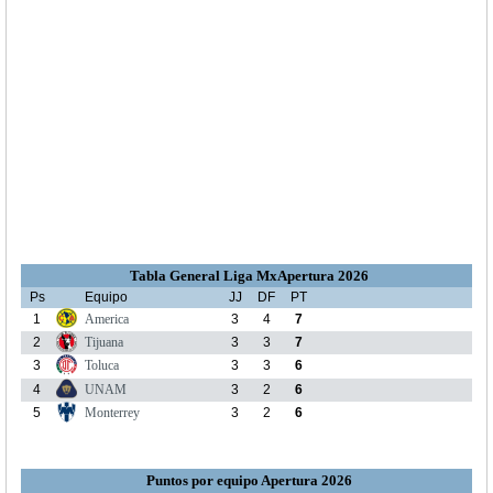
Tabla General Liga MxApertura 2026
Ps
Equipo
JJ
DF
PT
1
America
3
4
7
2
Tijuana
3
3
7
3
Toluca
3
3
6
4
UNAM
3
2
6
5
Monterrey
3
2
6
Puntos por equipo Apertura 2026