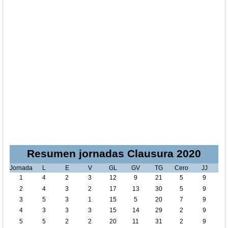
Resumen jornadas Clausura 2020
Jornada
L
E
V
GL
GV
TG
Cero
JJ
1
4
2
3
12
9
21
5
9
2
4
3
2
17
13
30
5
9
3
5
3
1
15
5
20
7
9
4
3
3
3
15
14
29
2
9
5
5
2
2
20
11
31
2
9