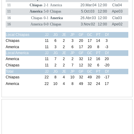
11
Chiapas
2-1
America
20.Mar.04
12:00
Cla04
11
America
5-0
Chiapas
5.Oct.03
12:00
Ape03
16
Chiapas
0-1
America
26.Abr.03
12:00
Cla03
16
America
0-0
Chiapas
3.Nov.02
12:00
Ape02
Local Chiapas
JJ
JG
JE
JP
GF
GC
PT
Df
Chiapas
11
6
2
3
20
17
14
3
America
11
3
2
6
17
20
8
-3
Local America
JJ
JG
JE
JP
GF
GC
PT
Df
America
11
7
2
2
32
12
16
20
Chiapas
11
2
2
7
12
32
6
-20
Total
JJ
JG
JE
JP
GF
GC
PT
Df
Chiapas
22
8
4
10
32
49
20
-17
America
22
10
4
8
49
32
24
17