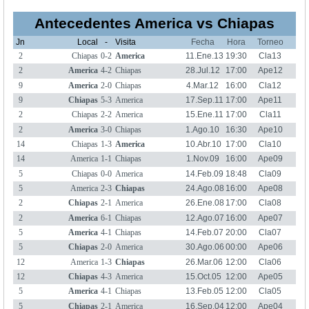
Antecedentes America vs Chiapas
Jn
Local
-
Visita
Fecha
Hora
Torneo
2
Chiapas
0-2
America
11.Ene.13
19:30
Cla13
2
America
4-2
Chiapas
28.Jul.12
17:00
Ape12
9
America
2-0
Chiapas
4.Mar.12
16:00
Cla12
9
Chiapas
5-3
America
17.Sep.11
17:00
Ape11
2
Chiapas
2-2
America
15.Ene.11
17:00
Cla11
2
America
3-0
Chiapas
1.Ago.10
16:30
Ape10
14
Chiapas
1-3
America
10.Abr.10
17:00
Cla10
14
America
1-1
Chiapas
1.Nov.09
16:00
Ape09
5
Chiapas
0-0
America
14.Feb.09
18:48
Cla09
5
America
2-3
Chiapas
24.Ago.08
16:00
Ape08
2
Chiapas
2-1
America
26.Ene.08
17:00
Cla08
2
America
6-1
Chiapas
12.Ago.07
16:00
Ape07
5
America
4-1
Chiapas
14.Feb.07
20:00
Cla07
5
Chiapas
2-0
America
30.Ago.06
00:00
Ape06
12
America
1-3
Chiapas
26.Mar.06
12:00
Cla06
12
Chiapas
4-3
America
15.Oct.05
12:00
Ape05
5
America
4-1
Chiapas
13.Feb.05
12:00
Cla05
5
Chiapas
2-1
America
16.Sep.04
12:00
Ape04