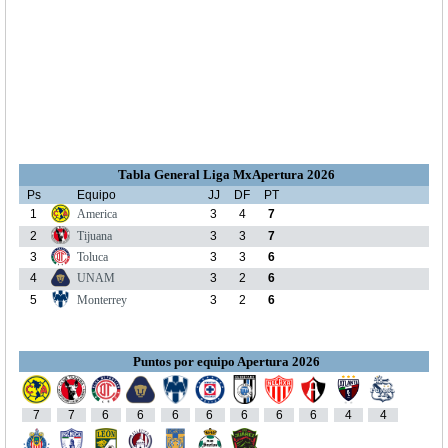
Tabla General Liga MxApertura 2026
Ps
Equipo
JJ
DF
PT
1
America
3
4
7
2
Tijuana
3
3
7
3
Toluca
3
3
6
4
UNAM
3
2
6
5
Monterrey
3
2
6
Puntos por equipo Apertura 2026
7
7
6
6
6
6
6
6
6
4
4