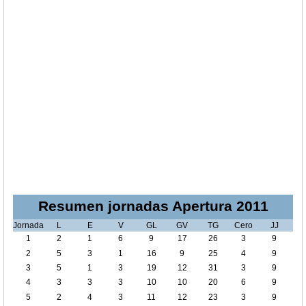
Resumen jornadas Apertura 2011
Jornada
L
E
V
GL
GV
TG
Cero
JJ
1
2
1
6
9
17
26
3
9
2
5
3
1
16
9
25
4
9
3
5
1
3
19
12
31
3
9
4
3
3
3
10
10
20
6
9
5
2
4
3
11
12
23
3
9