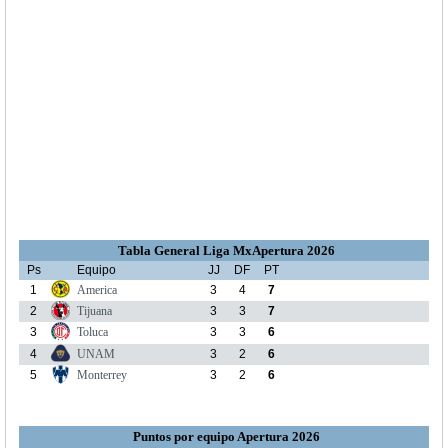
Tabla General Liga MxApertura 2026
Ps
Equipo
JJ
DF
PT
1
America
3
4
7
2
Tijuana
3
3
7
3
Toluca
3
3
6
4
UNAM
3
2
6
5
Monterrey
3
2
6
Puntos por equipo Apertura 2026