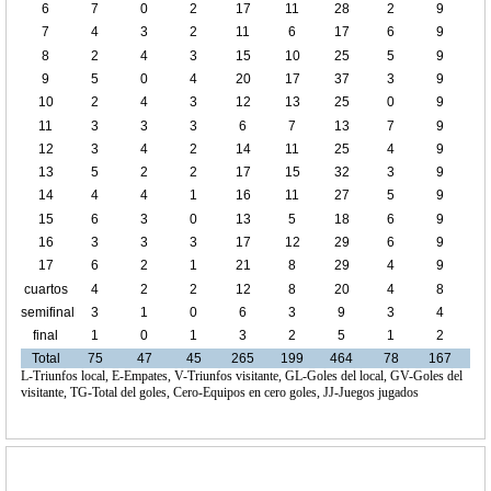
6
7
0
2
17
11
28
2
9
7
4
3
2
11
6
17
6
9
8
2
4
3
15
10
25
5
9
9
5
0
4
20
17
37
3
9
10
2
4
3
12
13
25
0
9
11
3
3
3
6
7
13
7
9
12
3
4
2
14
11
25
4
9
13
5
2
2
17
15
32
3
9
14
4
4
1
16
11
27
5
9
15
6
3
0
13
5
18
6
9
16
3
3
3
17
12
29
6
9
17
6
2
1
21
8
29
4
9
cuartos
4
2
2
12
8
20
4
8
de final
semifinal
3
1
0
6
3
9
3
4
final
1
0
1
3
2
5
1
2
Total
75
47
45
265
199
464
78
167
L-Triunfos local, E-Empates, V-Triunfos visitante, GL-Goles del local, GV-Goles del
visitante, TG-Total del goles, Cero-Equipos en cero goles, JJ-Juegos jugados