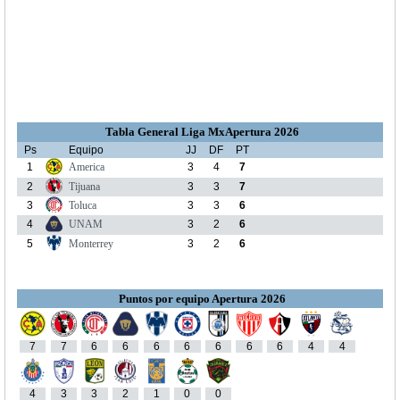
Tabla General Liga MxApertura 2026
Ps
Equipo
JJ
DF
PT
1
America
3
4
7
2
Tijuana
3
3
7
3
Toluca
3
3
6
4
UNAM
3
2
6
5
Monterrey
3
2
6
Puntos por equipo Apertura 2026
7
7
6
6
6
6
6
6
6
4
4
4
3
3
2
1
0
0