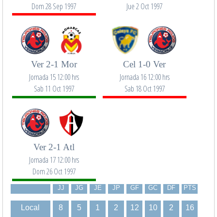
Dom 28 Sep 1997
Jue 2 Oct 1997
Ver 2-1 Mor
Cel 1-0 Ver
Jornada 15 12:00 hrs
Jornada 16 12:00 hrs
Sab 11 Oct 1997
Sab 18 Oct 1997
Ver 2-1 Atl
Jornada 17 12:00 hrs
Dom 26 Oct 1997
JJ
JG
JE
JP
GF
GC
DF
PTS
Local
8
5
1
2
12
10
2
16