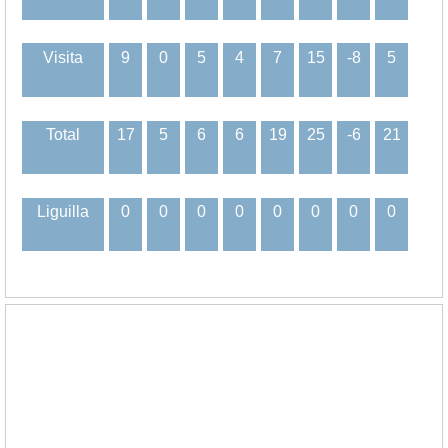
Visita
9
0
5
4
7
15
-8
5
Total
17
5
6
6
19
25
-6
21
Liguilla
0
0
0
0
0
0
0
0