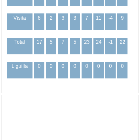
Visita
8
2
3
3
7
11
-4
9
Total
17
5
7
5
23
24
-1
22
Liguilla
0
0
0
0
0
0
0
0