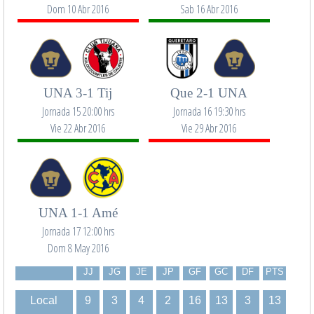
Dom 10 Abr 2016
Sab 16 Abr 2016
UNA 3-1 Tij
Que 2-1 UNA
Jornada 15 20:00 hrs
Jornada 16 19:30 hrs
Vie 22 Abr 2016
Vie 29 Abr 2016
UNA 1-1 Amé
Jornada 17 12:00 hrs
Dom 8 May 2016
JJ
JG
JE
JP
GF
GC
DF
PTS
Local
9
3
4
2
16
13
3
13