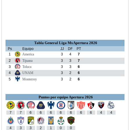
Tabla General Liga MxApertura 2026
Ps
Equipo
JJ
DF
PT
1
America
3
4
7
2
Tijuana
3
3
7
3
Toluca
3
3
6
4
UNAM
3
2
6
5
Monterrey
3
2
6
Puntos por equipo Apertura 2026
7
7
6
6
6
6
6
6
6
4
4
4
3
3
2
1
0
0