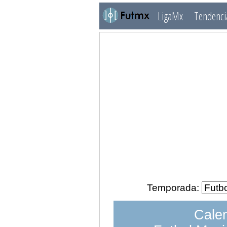
LigaMx
Tendenci
Temporada:
Cale