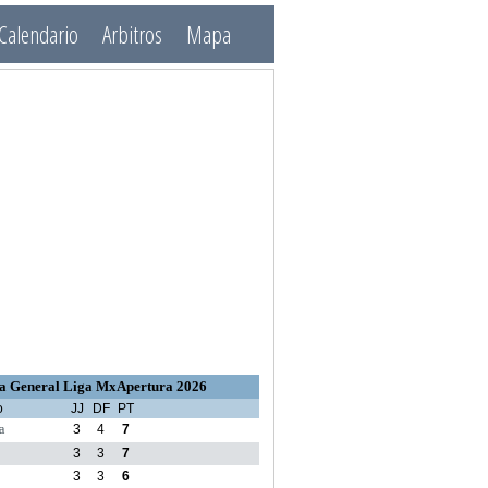
Calendario
Arbitros
Mapa
a General Liga MxApertura 2026
o
JJ
DF
PT
a
3
4
7
3
3
7
3
3
6