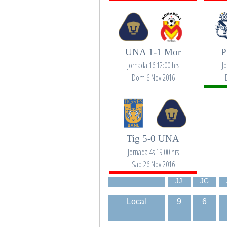
UNA 1-1 Mor
P
Jornada 16 12:00 hrs
J
Dom 6 Nov 2016
Tig 5-0 UNA
Jornada 4s 19:00 hrs
Sab 26 Nov 2016
JJ
JG
Local
9
6