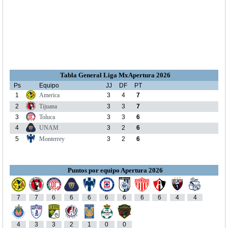
Tabla General Liga MxApertura 2026
Ps
Equipo
JJ
DF
PT
1
America
3
4
7
2
Tijuana
3
3
7
3
Toluca
3
3
6
4
UNAM
3
2
6
5
Monterrey
3
2
6
Puntos por equipo Apertura 2026
7
7
6
6
6
6
6
6
6
4
4
4
3
3
2
1
0
0