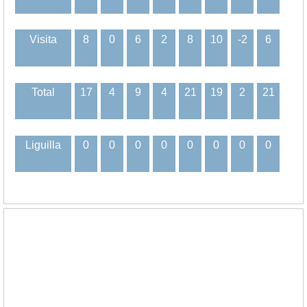
Visita
8
0
6
2
8
10
-2
6
Total
17
4
9
4
21
19
2
21
Liguilla
0
0
0
0
0
0
0
0