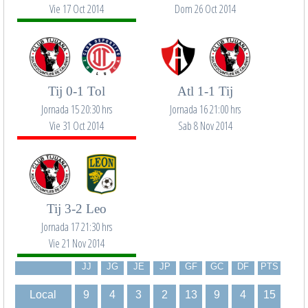
Vie 17 Oct 2014
Dom 26 Oct 2014
Tij 0-1 Tol
Atl 1-1 Tij
Jornada 15 20:30 hrs
Jornada 16 21:00 hrs
Vie 31 Oct 2014
Sab 8 Nov 2014
Tij 3-2 Leo
Jornada 17 21:30 hrs
Vie 21 Nov 2014
JJ
JG
JE
JP
GF
GC
DF
PTS
Local
9
4
3
2
13
9
4
15