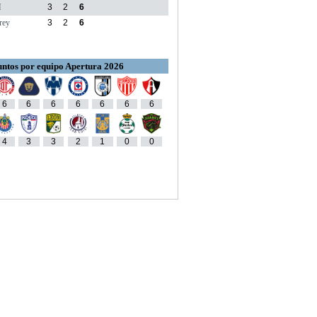
M
3
2
6
rey
3
2
6
ntos por equipo Apertura 2026
6
6
6
6
6
6
6
4
3
3
2
1
0
0