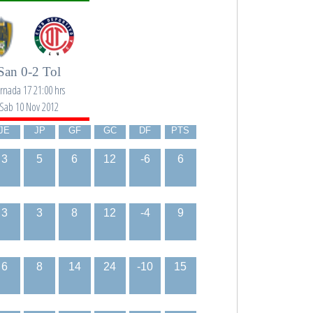
San 0-2 Tol
ornada 17 21:00 hrs
Sab 10 Nov 2012
JE
JP
GF
GC
DF
PTS
3
5
6
12
-6
6
3
3
8
12
-4
9
6
8
14
24
-10
15