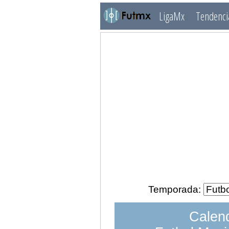
LigaMx
Tendenci
Temporada:
Calend