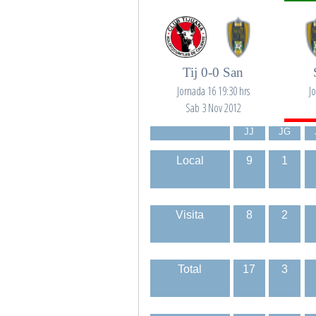
Tij 0-0 San
Jornada 16 19:30 hrs
J
Sab 3 Nov 2012
JJ
JG
Local
9
1
Visita
8
2
Total
17
3