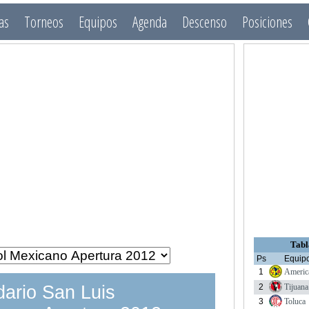
as
Torneos
Equipos
Agenda
Descenso
Posiciones
Tabl
Ps
Equip
1
Americ
2
Tijuana
ario San Luis
3
Toluca