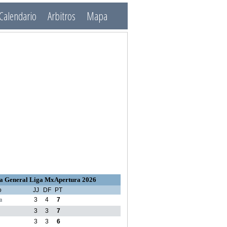
Calendario
Arbitros
Mapa
a General Liga MxApertura 2026
o
JJ
DF
PT
a
3
4
7
3
3
7
3
3
6