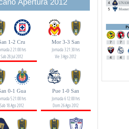
cano Apertura 2012
4
UNA
5
Monter
Pu
San 1-2 Cru
Mor 3-3 San
7
7
ornada 2 21:00 hrs
Jornada 3 21:30 hrs
Sab 28 Jul 2012
Vie 3 Ago 2012
4
4
San 0-1 Gua
Pue 1-0 San
ornada 5 21:00 hrs
Jornada 6 12:00 hrs
Sab 18 Ago 2012
Dom 26 Ago 2012