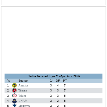
Tabla General Liga MxApertura 2026
Ps
Equipo
JJ
DF
PT
1
America
3
4
7
2
Tijuana
3
3
7
3
Toluca
3
3
6
4
UNAM
3
2
6
5
Monterrey
3
2
6