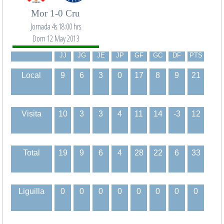
Mor 1-0 Cru
Jornada 4s 18:00 hrs
Dom 12 May 2013
JJ
JG
JE
JP
GF
GC
DF
PTS
Local
9
6
3
0
17
8
9
21
Visita
10
3
3
4
11
14
-3
12
Total
19
9
6
4
28
22
6
33
Liguilla
0
0
0
0
0
0
0
0