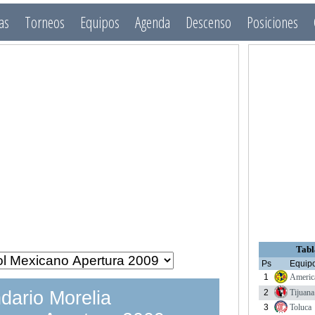
as
Torneos
Equipos
Agenda
Descenso
Posiciones
Tabl
Ps
Equip
1
Americ
2
Tijuana
dario Morelia
3
Toluca