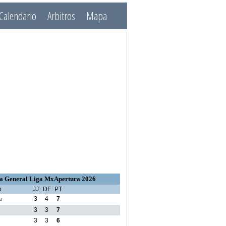
Calendario
Arbitros
Mapa
a General Liga MxApertura 2026
o
JJ
DF
PT
a
3
4
7
3
3
7
3
3
6