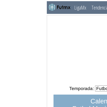
LigaMx
Tendenci
Temporada:
Calen