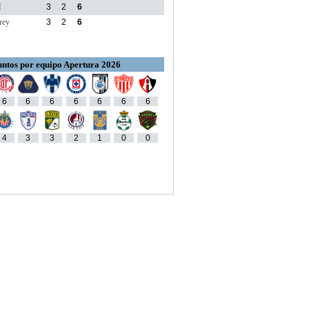
M
3
2
6
rey
3
2
6
ntos por equipo Apertura 2026
6
6
6
6
6
6
6
4
3
3
2
1
0
0