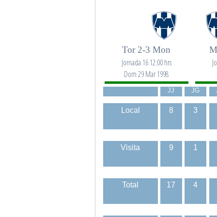
Tor 2-3 Mon
M
Jornada 16 12:00 hrs
J
Dom 29 Mar 1998
JJ
JG
Local
8
3
Visita
9
1
Total
17
4