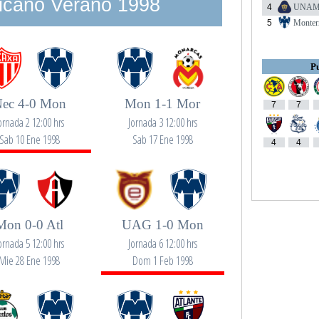
icano Verano 1998
4
UNA
5
Monter
Pu
ec 4-0 Mon
Mon 1-1 Mor
7
7
ornada 2 12:00 hrs
Jornada 3 12:00 hrs
Sab 10 Ene 1998
Sab 17 Ene 1998
4
4
Mon 0-0 Atl
UAG 1-0 Mon
ornada 5 12:00 hrs
Jornada 6 12:00 hrs
Mie 28 Ene 1998
Dom 1 Feb 1998