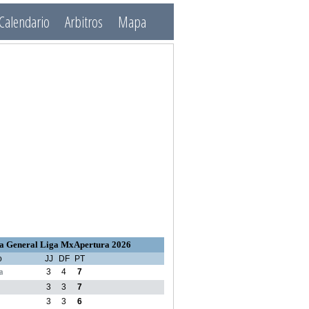
Calendario
Arbitros
Mapa
a General Liga MxApertura 2026
o
JJ
DF
PT
a
3
4
7
3
3
7
3
3
6