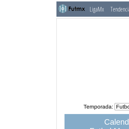
LigaMx
Tendenci
Temporada:
Calend