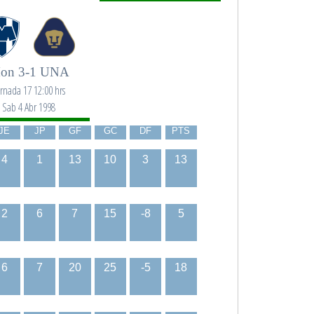
on 3-1 UNA
ornada 17 12:00 hrs
Sab 4 Abr 1998
JE
JP
GF
GC
DF
PTS
4
1
13
10
3
13
2
6
7
15
-8
5
6
7
20
25
-5
18