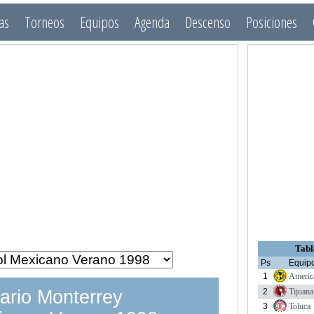
as
Torneos
Equipos
Agenda
Descenso
Posiciones
Tabl
Ps
Equip
1
Americ
2
Tijuana
ario Monterrey
3
Toluca