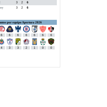
M
3
2
6
rey
3
2
6
ntos por equipo Apertura 2026
6
6
6
6
6
6
6
4
3
3
2
1
0
0