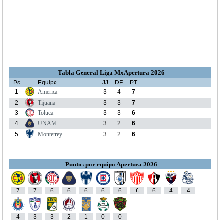
Tabla General Liga MxApertura 2026
Ps
Equipo
JJ
DF
PT
1
America
3
4
7
2
Tijuana
3
3
7
3
Toluca
3
3
6
4
UNAM
3
2
6
5
Monterrey
3
2
6
Puntos por equipo Apertura 2026
7
7
6
6
6
6
6
6
6
4
4
4
3
3
2
1
0
0