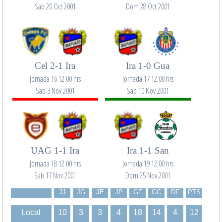
Sab 20 Oct 2001
Dom 28 Oct 2001
Cel 2-1 Ira
Ira 1-0 Gua
Jornada 16 12:00 hrs
Jornada 17 12:00 hrs
Sab 3 Nov 2001
Sab 10 Nov 2001
UAG 1-1 Ira
Ira 1-1 San
Jornada 18 12:00 hrs
Jornada 19 12:00 hrs
Sab 17 Nov 2001
Dom 25 Nov 2001
JJ
JG
JE
JP
GF
GC
DF
PTS
Local
10
3
3
4
18
14
4
12