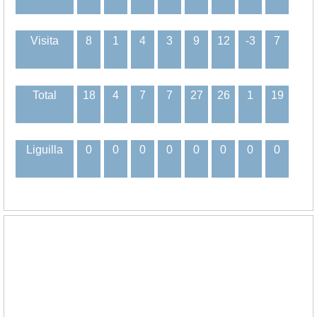
Visita
8
1
4
3
9
12
-3
7
Total
18
4
7
7
27
26
1
19
Liguilla
0
0
0
0
0
0
0
0