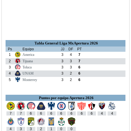
Tabla General Liga MxApertura 2026
Ps
Equipo
JJ
DF
PT
1
America
3
4
7
2
Tijuana
3
3
7
3
Toluca
3
3
6
4
UNAM
3
2
6
5
Monterrey
3
2
6
Puntos por equipo Apertura 2026
7
7
6
6
6
6
6
6
6
4
4
4
3
3
2
1
0
0