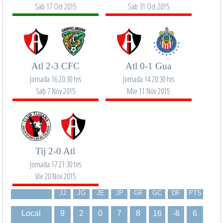
Sab 17 Oct 2015
Sab 31 Oct 2015
Atl 2-3 CFC
Atl 0-1 Gua
Jornada 16 20:30 hrs
Jornada 14 20:30 hrs
Sab 7 Nov 2015
Mie 11 Nov 2015
Tij 2-0 Atl
Jornada 17 21:30 hrs
Vie 20 Nov 2015
JJ
JG
JE
JP
GF
GC
DF
PTS
Local
9
2
0
7
8
16
-8
6