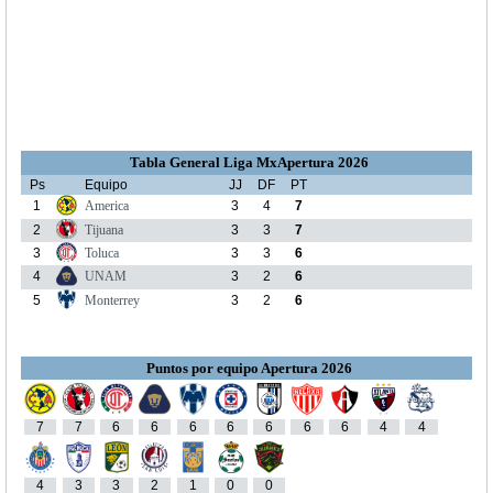
Tabla General Liga MxApertura 2026
Ps
Equipo
JJ
DF
PT
1
America
3
4
7
2
Tijuana
3
3
7
3
Toluca
3
3
6
4
UNAM
3
2
6
5
Monterrey
3
2
6
Puntos por equipo Apertura 2026
7
7
6
6
6
6
6
6
6
4
4
4
3
3
2
1
0
0