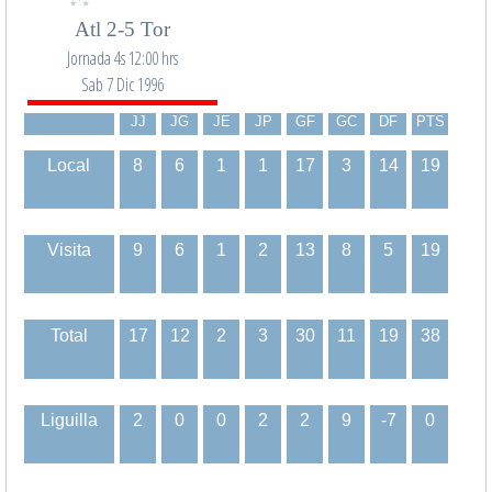
Atl 2-5 Tor
Jornada 4s 12:00 hrs
Sab 7 Dic 1996
JJ
JG
JE
JP
GF
GC
DF
PTS
Local
8
6
1
1
17
3
14
19
Visita
9
6
1
2
13
8
5
19
Total
17
12
2
3
30
11
19
38
Liguilla
2
0
0
2
2
9
-7
0