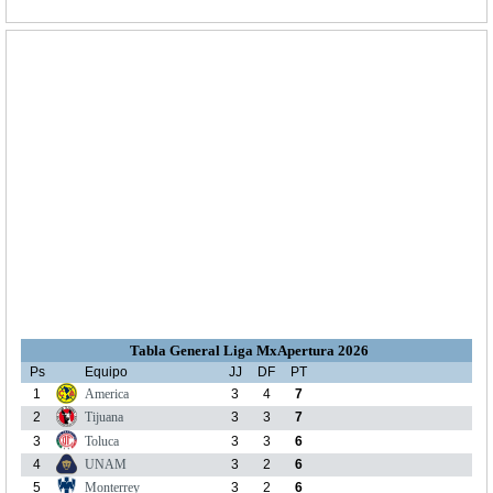
Tabla General Liga MxApertura 2026
Ps
Equipo
JJ
DF
PT
1
America
3
4
7
2
Tijuana
3
3
7
3
Toluca
3
3
6
4
UNAM
3
2
6
5
Monterrey
3
2
6