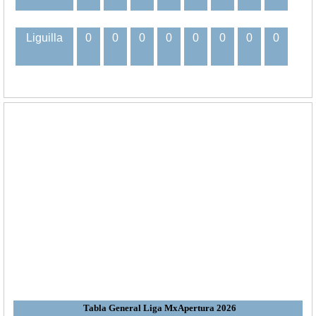
Liguilla
0
0
0
0
0
0
0
0
Tabla General Liga MxApertura 2026