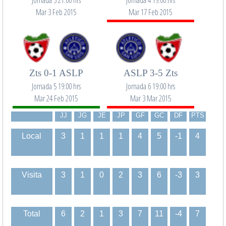
Jornada 3 21:00 hrs
Jornada 4 19:00 hrs
Mar 3 Feb 2015
Mar 17 Feb 2015
Zts 0-1 ASLP
ASLP 3-5 Zts
Jornada 5 19:00 hrs
Jornada 6 19:00 hrs
Mar 24 Feb 2015
Mar 3 Mar 2015
JJ
JG
JE
JP
GF
GC
DF
PTS
Local
3
1
1
1
4
5
-1
4
Visita
3
1
0
2
3
6
-3
3
Total
6
2
1
3
7
11
-4
7