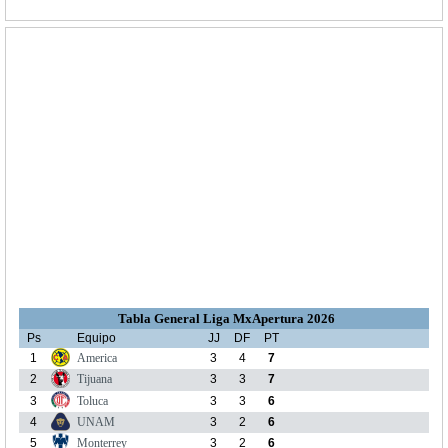
Tabla General Liga MxApertura 2026
Ps
Equipo
JJ
DF
PT
1
America
3
4
7
2
Tijuana
3
3
7
3
Toluca
3
3
6
4
UNAM
3
2
6
5
Monterrey
3
2
6