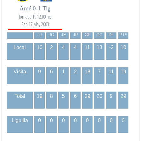
Amé 0-1 Tig
Jornada 19 12:00 hrs
Sab 17 May 2003
JJ
JG
JE
JP
GF
GC
DF
PTS
Local
10
2
4
4
11
13
-2
10
Visita
9
6
1
2
18
7
11
19
Total
19
8
5
6
29
20
9
29
Liguilla
0
0
0
0
0
0
0
0