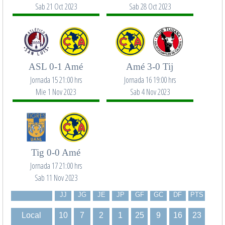
Sab 21 Oct 2023
Sab 28 Oct 2023
ASL 0-1 Amé
Amé 3-0 Tij
Jornada 15 21:00 hrs
Jornada 16 19:00 hrs
Mie 1 Nov 2023
Sab 4 Nov 2023
Tig 0-0 Amé
Jornada 17 21:00 hrs
Sab 11 Nov 2023
JJ
JG
JE
JP
GF
GC
DF
PTS
Local
10
7
2
1
25
9
16
23