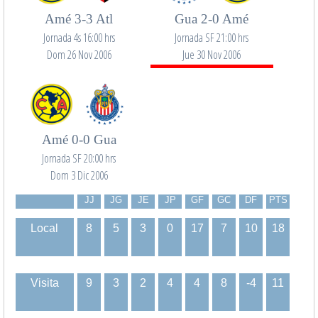
Amé 3-3 Atl
Gua 2-0 Amé
Jornada 4s 16:00 hrs
Jornada SF 21:00 hrs
Dom 26 Nov 2006
Jue 30 Nov 2006
Amé 0-0 Gua
Jornada SF 20:00 hrs
Dom 3 Dic 2006
JJ
JG
JE
JP
GF
GC
DF
PTS
Local
8
5
3
0
17
7
10
18
Visita
9
3
2
4
4
8
-4
11