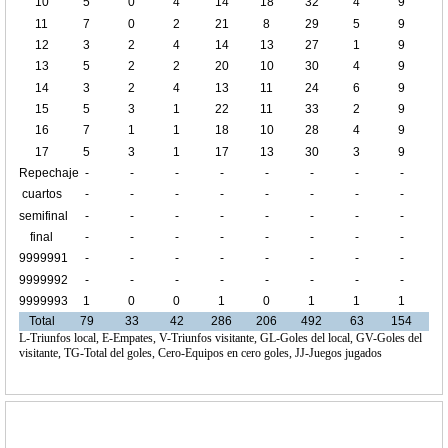
10
5
0
4
14
18
32
4
9
11
7
0
2
21
8
29
5
9
12
3
2
4
14
13
27
1
9
13
5
2
2
20
10
30
4
9
14
3
2
4
13
11
24
6
9
15
5
3
1
22
11
33
2
9
16
7
1
1
18
10
28
4
9
17
5
3
1
17
13
30
3
9
Repechaje
-
-
-
-
-
-
-
-
cuartos
-
-
-
-
-
-
-
-
de final
semifinal
-
-
-
-
-
-
-
-
final
-
-
-
-
-
-
-
-
9999991
-
-
-
-
-
-
-
-
9999992
-
-
-
-
-
-
-
-
9999993
1
0
0
1
0
1
1
1
Total
79
33
42
286
206
492
63
154
L-Triunfos local, E-Empates, V-Triunfos visitante, GL-Goles del local, GV-Goles del
visitante, TG-Total del goles, Cero-Equipos en cero goles, JJ-Juegos jugados