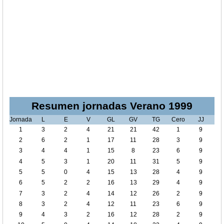
Resumen jornadas Verano 1999
Jornada
L
E
V
GL
GV
TG
Cero
JJ
1
3
2
4
21
21
42
1
9
2
6
2
1
17
11
28
3
9
3
4
4
1
15
8
23
6
9
4
5
3
1
20
11
31
5
9
5
5
0
4
15
13
28
4
9
6
5
2
2
16
13
29
4
9
7
3
2
4
14
12
26
2
9
8
3
2
4
12
11
23
6
9
9
4
3
2
16
12
28
2
9