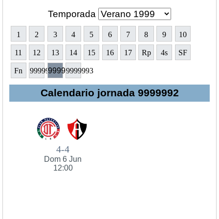
Temporada
1
2
3
4
5
6
7
8
9
10
11
12
13
14
15
16
17
Rp
4s
SF
Fn
9999991
9999992
9999993
Calendario jornada 9999992
4-4
Dom 6 Jun
12:00