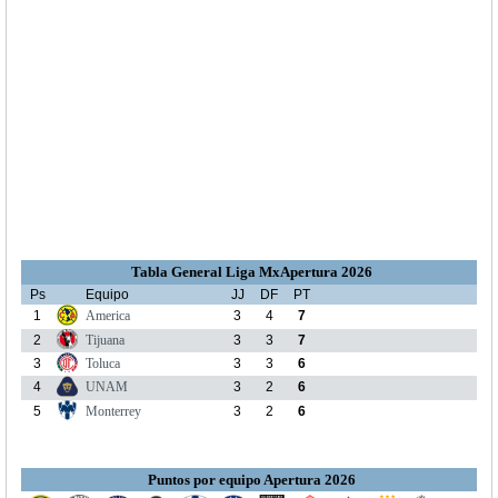
Tabla General Liga MxApertura 2026
Ps
Equipo
JJ
DF
PT
1
America
3
4
7
2
Tijuana
3
3
7
3
Toluca
3
3
6
4
UNAM
3
2
6
5
Monterrey
3
2
6
Puntos por equipo Apertura 2026