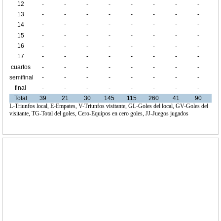
12
-
-
-
-
-
-
-
-
13
-
-
-
-
-
-
-
-
14
-
-
-
-
-
-
-
-
15
-
-
-
-
-
-
-
-
16
-
-
-
-
-
-
-
-
17
-
-
-
-
-
-
-
-
cuartos
-
-
-
-
-
-
-
-
de final
semifinal
-
-
-
-
-
-
-
-
final
-
-
-
-
-
-
-
-
Total
39
21
30
145
115
260
41
90
L-Triunfos local, E-Empates, V-Triunfos visitante, GL-Goles del local, GV-Goles del
visitante, TG-Total del goles, Cero-Equipos en cero goles, JJ-Juegos jugados