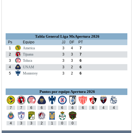
Tabla General Liga MxApertura 2026
Ps
Equipo
JJ
DF
PT
1
America
3
4
7
2
Tijuana
3
3
7
3
Toluca
3
3
6
4
UNAM
3
2
6
5
Monterrey
3
2
6
Puntos por equipo Apertura 2026
7
7
6
6
6
6
6
6
6
4
4
4
3
3
2
1
0
0