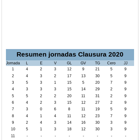
Resumen jornadas Clausura 2020
Jornada
L
E
V
GL
GV
TG
Cero
JJ
1
4
2
3
12
9
21
5
9
2
4
3
2
17
13
30
5
9
3
5
3
1
15
5
20
7
9
4
3
3
3
15
14
29
2
9
5
5
2
2
20
11
31
2
9
6
4
2
3
15
12
27
2
9
7
3
0
6
8
11
19
5
9
8
4
1
4
11
12
23
7
9
9
2
4
3
14
16
30
3
9
10
5
1
3
18
12
30
3
9
11
-
-
-
-
-
-
-
-