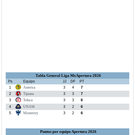
Tabla General Liga MxApertura 2026
Ps
Equipo
JJ
DF
PT
1
America
3
4
7
2
Tijuana
3
3
7
3
Toluca
3
3
6
4
UNAM
3
2
6
5
Monterrey
3
2
6
Puntos por equipo Apertura 2026