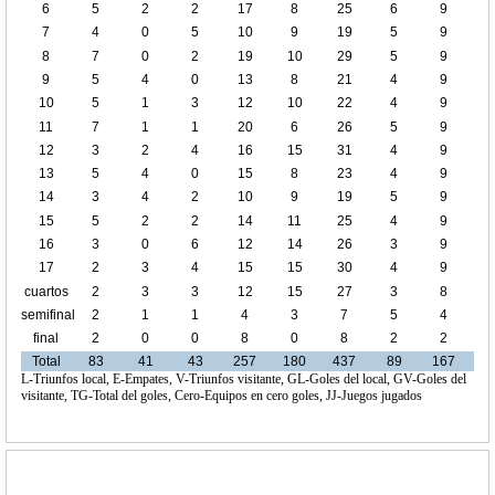
6
5
2
2
17
8
25
6
9
7
4
0
5
10
9
19
5
9
8
7
0
2
19
10
29
5
9
9
5
4
0
13
8
21
4
9
10
5
1
3
12
10
22
4
9
11
7
1
1
20
6
26
5
9
12
3
2
4
16
15
31
4
9
13
5
4
0
15
8
23
4
9
14
3
4
2
10
9
19
5
9
15
5
2
2
14
11
25
4
9
16
3
0
6
12
14
26
3
9
17
2
3
4
15
15
30
4
9
cuartos
2
3
3
12
15
27
3
8
de final
semifinal
2
1
1
4
3
7
5
4
final
2
0
0
8
0
8
2
2
Total
83
41
43
257
180
437
89
167
L-Triunfos local, E-Empates, V-Triunfos visitante, GL-Goles del local, GV-Goles del
visitante, TG-Total del goles, Cero-Equipos en cero goles, JJ-Juegos jugados