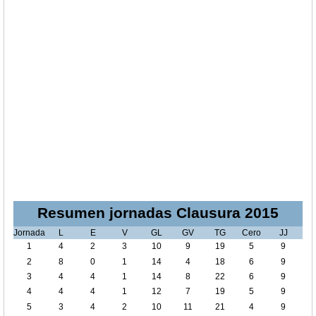
Resumen jornadas Clausura 2015
Jornada
L
E
V
GL
GV
TG
Cero
JJ
1
4
2
3
10
9
19
5
9
2
8
0
1
14
4
18
6
9
3
4
4
1
14
8
22
6
9
4
4
4
1
12
7
19
5
9
5
3
4
2
10
11
21
4
9