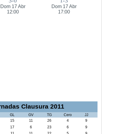
3-0
1-3
Dom 17 Abr
Dom 17 Abr
12:00
17:00
nadas Clausura 2011
GL
GV
TG
Cero
JJ
15
11
26
4
9
17
6
23
6
9
11
11
22
5
9