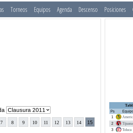
as
Torneos
Equipos
Agenda
Descenso
Posiciones
Tabl
da
Ps
Equip
1
Americ
7
8
9
10
11
12
13
14
15
2
Tijuana
3
Toluca