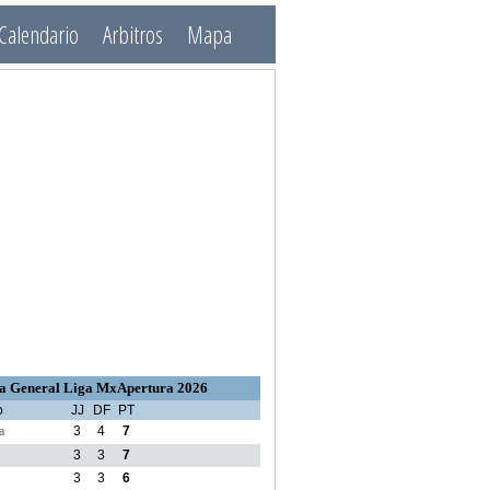
Calendario
Arbitros
Mapa
a General Liga MxApertura 2026
o
JJ
DF
PT
a
3
4
7
3
3
7
3
3
6