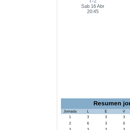
1-2
Sab 16 Abr
20:45
Resumen jor
Jornada
L
E
V
1
3
3
3
2
6
3
0
3
3
3
3