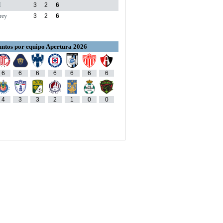
M
3
2
6
rey
3
2
6
ntos por equipo Apertura 2026
6
6
6
6
6
6
6
4
3
3
2
1
0
0