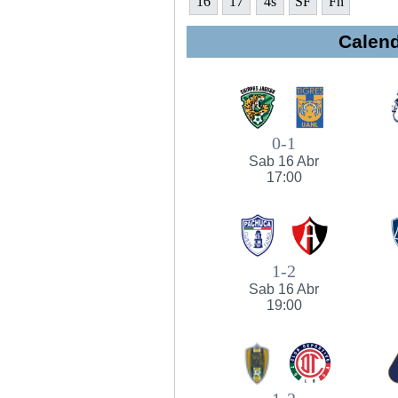
16
17
4s
SF
Fn
Calend
0-1
Sab 16 Abr
17:00
1-2
Sab 16 Abr
19:00