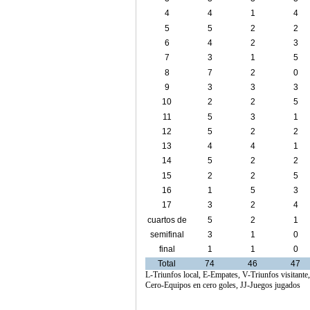
4
4
1
4
5
5
2
2
6
4
2
3
7
3
1
5
8
7
2
0
9
3
3
3
10
2
2
5
11
5
3
1
12
5
2
2
13
4
4
1
14
5
2
2
15
2
2
5
16
1
5
3
17
3
2
4
cuartos de
5
2
1
final
semifinal
3
1
0
final
1
1
0
Total
74
46
47
L-Triunfos local, E-Empates, V-Triunfos visitante
Cero-Equipos en cero goles, JJ-Juegos jugados