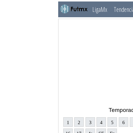
LigaMx
Tendenci
Tempora
1
2
3
4
5
6