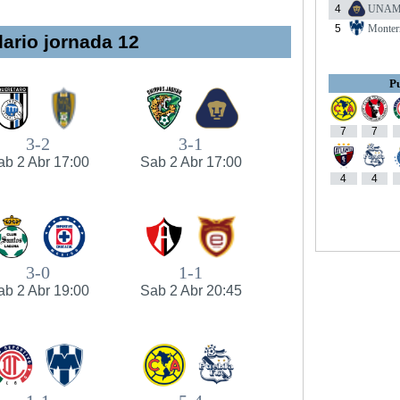
4
UNA
5
Monter
ario jornada 12
Pu
7
7
3-2
3-1
ab 2 Abr 17:00
Sab 2 Abr 17:00
4
4
3-0
1-1
ab 2 Abr 19:00
Sab 2 Abr 20:45