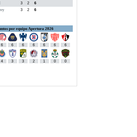
M
3
2
6
rey
3
2
6
ntos por equipo Apertura 2026
6
6
6
6
6
6
6
4
3
3
2
1
0
0