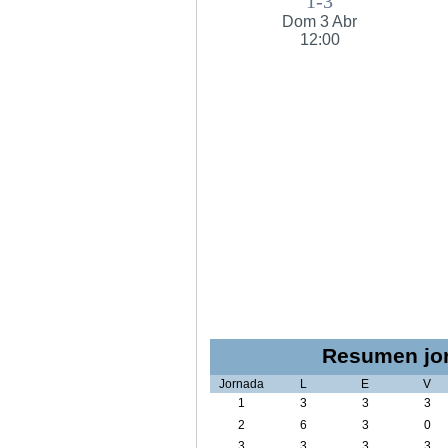
1-3
Dom 3 Abr
12:00
Resumen jor
Jornada
L
E
V
1
3
3
3
2
6
3
0
3
3
3
3