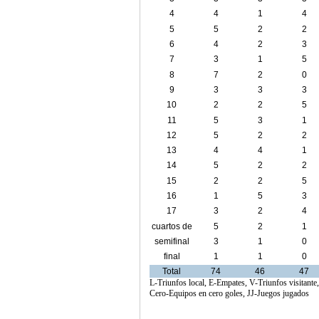
4
4
1
4
5
5
2
2
6
4
2
3
7
3
1
5
8
7
2
0
9
3
3
3
10
2
2
5
11
5
3
1
12
5
2
2
13
4
4
1
14
5
2
2
15
2
2
5
16
1
5
3
17
3
2
4
cuartos de
5
2
1
final
semifinal
3
1
0
final
1
1
0
Total
74
46
47
L-Triunfos local, E-Empates, V-Triunfos visitante
Cero-Equipos en cero goles, JJ-Juegos jugados