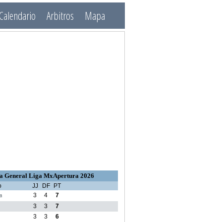
Calendario
Arbitros
Mapa
a General Liga MxApertura 2026
o
JJ
DF
PT
a
3
4
7
3
3
7
3
3
6