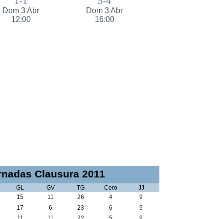
1-1
5-4
Dom 3 Abr
Dom 3 Abr
12:00
16:00
nadas Clausura 2011
GL
GV
TG
Cero
JJ
15
11
26
4
9
17
6
23
6
9
11
11
22
5
9