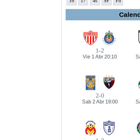
16
17
4s
SF
Fn
Calend
1-2
Vie 1 Abr 20:10
S
2-0
Sab 2 Abr 19:00
S