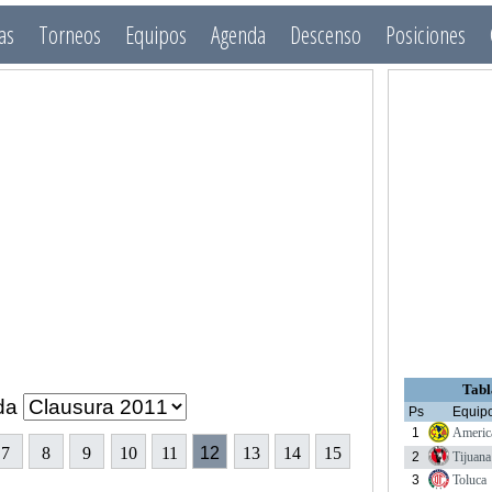
as
Torneos
Equipos
Agenda
Descenso
Posiciones
Tabl
da
Ps
Equip
1
Americ
7
8
9
10
11
12
13
14
15
2
Tijuana
3
Toluca