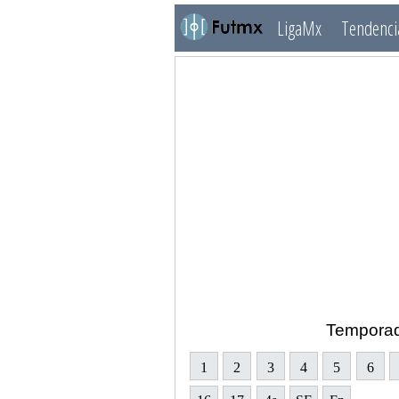
LigaMx
Tendenci
Tempora
1
2
3
4
5
6