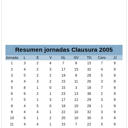
Resumen jornadas Clausura 2005
Jornada
L
E
V
GL
GV
TG
Cero
JJ
1
3
2
4
7
8
15
7
9
2
4
2
3
17
15
32
4
9
3
5
2
2
19
9
28
5
9
4
4
3
2
15
11
26
3
9
5
8
1
0
15
3
18
7
9
6
6
2
1
23
13
36
2
9
7
5
1
3
17
12
29
3
9
8
4
5
0
18
10
28
1
9
9
4
4
1
22
10
32
3
9
10
6
1
2
20
10
30
3
9
11
4
4
1
15
7
22
5
9