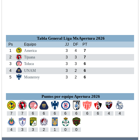
Tabla General Liga MxApertura 2026
Ps
Equipo
JJ
DF
PT
1
America
3
4
7
2
Tijuana
3
3
7
3
Toluca
3
3
6
4
UNAM
3
2
6
5
Monterrey
3
2
6
Puntos por equipo Apertura 2026
7
7
6
6
6
6
6
6
6
4
4
4
3
3
2
1
0
0