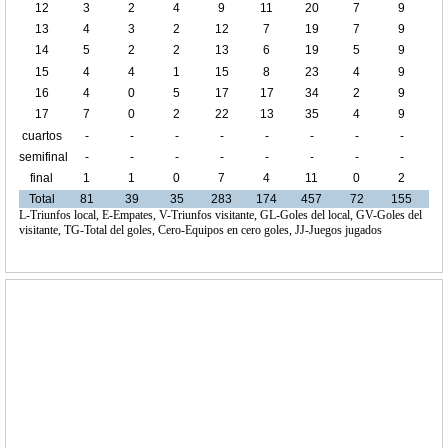
12
3
2
4
9
11
20
7
9
13
4
3
2
12
7
19
7
9
14
5
2
2
13
6
19
5
9
15
4
4
1
15
8
23
4
9
16
4
0
5
17
17
34
2
9
17
7
0
2
22
13
35
4
9
cuartos
-
-
-
-
-
-
-
-
de final
semifinal
-
-
-
-
-
-
-
-
final
1
1
0
7
4
11
0
2
Total
81
39
35
283
174
457
72
155
L-Triunfos local, E-Empates, V-Triunfos visitante, GL-Goles del local, GV-Goles del
visitante, TG-Total del goles, Cero-Equipos en cero goles, JJ-Juegos jugados