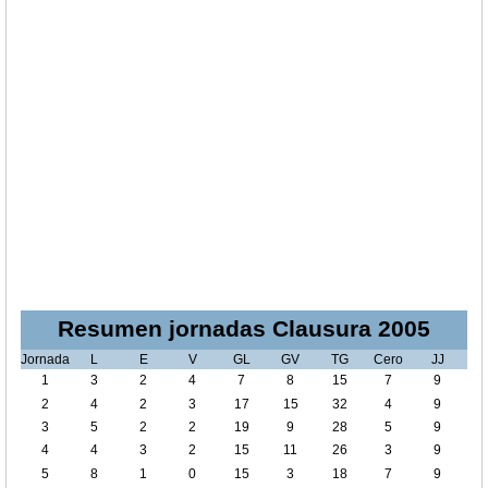
Resumen jornadas Clausura 2005
Jornada
L
E
V
GL
GV
TG
Cero
JJ
1
3
2
4
7
8
15
7
9
2
4
2
3
17
15
32
4
9
3
5
2
2
19
9
28
5
9
4
4
3
2
15
11
26
3
9
5
8
1
0
15
3
18
7
9