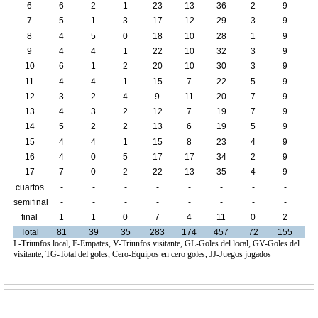
6
6
2
1
23
13
36
2
9
7
5
1
3
17
12
29
3
9
8
4
5
0
18
10
28
1
9
9
4
4
1
22
10
32
3
9
10
6
1
2
20
10
30
3
9
11
4
4
1
15
7
22
5
9
12
3
2
4
9
11
20
7
9
13
4
3
2
12
7
19
7
9
14
5
2
2
13
6
19
5
9
15
4
4
1
15
8
23
4
9
16
4
0
5
17
17
34
2
9
17
7
0
2
22
13
35
4
9
cuartos
-
-
-
-
-
-
-
-
de final
semifinal
-
-
-
-
-
-
-
-
final
1
1
0
7
4
11
0
2
Total
81
39
35
283
174
457
72
155
L-Triunfos local, E-Empates, V-Triunfos visitante, GL-Goles del local, GV-Goles del
visitante, TG-Total del goles, Cero-Equipos en cero goles, JJ-Juegos jugados