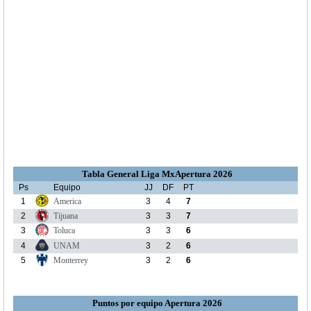
Tabla General Liga MxApertura 2026
Ps
Equipo
JJ
DF
PT
1
America
3
4
7
2
Tijuana
3
3
7
3
Toluca
3
3
6
4
UNAM
3
2
6
5
Monterrey
3
2
6
Puntos por equipo Apertura 2026