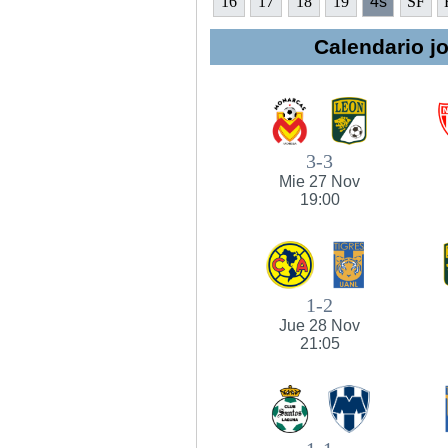
16
17
18
19
4s
SF
Calendario jo
3-3
Mie 27 Nov
19:00
1-2
Jue 28 Nov
21:05