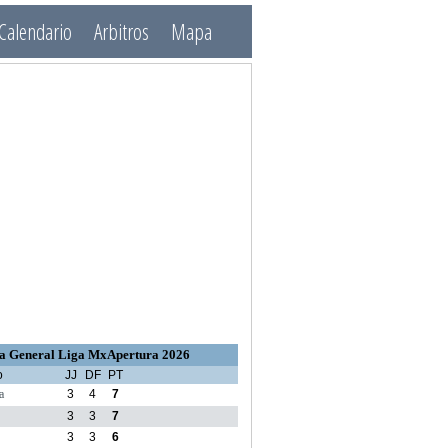
Calendario
Arbitros
Mapa
a General Liga MxApertura 2026
o
JJ
DF
PT
a
3
4
7
3
3
7
3
3
6