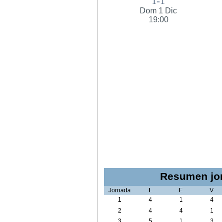
1-1
Dom 1 Dic
19:00
Resumen jor
Jornada
L
E
V
1
4
1
4
2
4
4
1
3
5
1
3