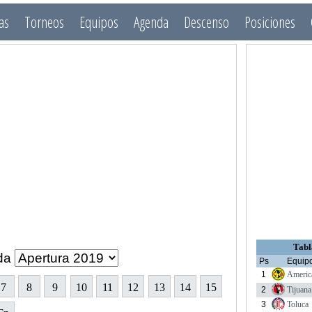
as
Torneos
Equipos
Agenda
Descenso
Posiciones
Tabl
da
Ps
Equip
1
Americ
7
8
9
10
11
12
13
14
15
2
Tijuana
3
Toluca