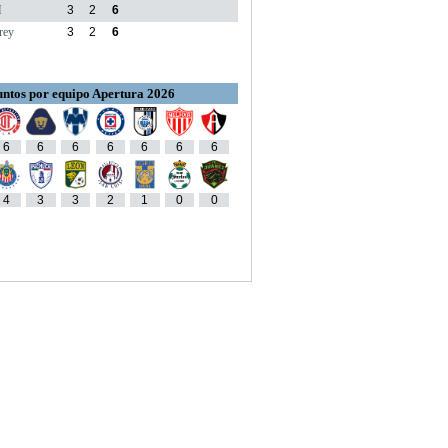
M
3
2
6
rey
3
2
6
ntos por equipo Apertura 2026
6
6
6
6
6
6
6
4
3
3
2
1
0
0