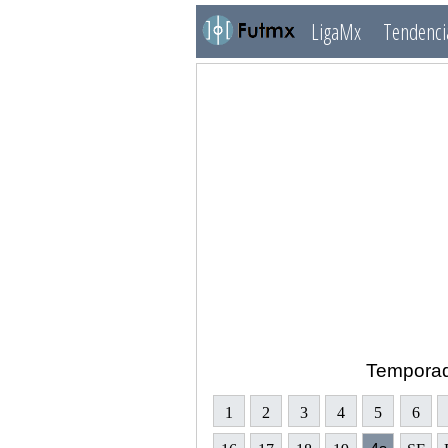
LigaMx
Tendenci
Tempora
1
2
3
4
5
6