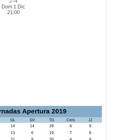
2-4
Dom 1 Dic
21:00
nadas Apertura 2019
GL
GV
TG
Cero
JJ
14
14
28
6
9
13
6
19
7
9
21
9
30
4
9