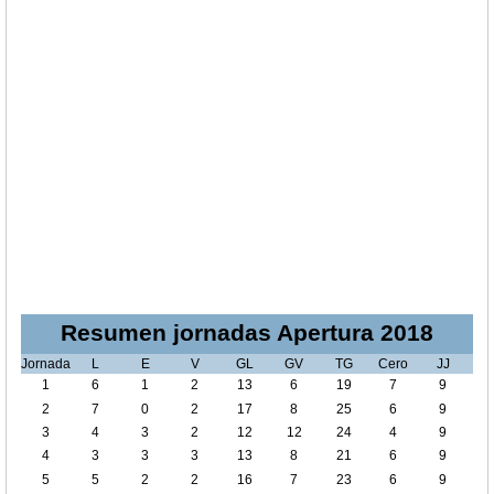
Resumen jornadas Apertura 2018
Jornada
L
E
V
GL
GV
TG
Cero
JJ
1
6
1
2
13
6
19
7
9
2
7
0
2
17
8
25
6
9
3
4
3
2
12
12
24
4
9
4
3
3
3
13
8
21
6
9
5
5
2
2
16
7
23
6
9