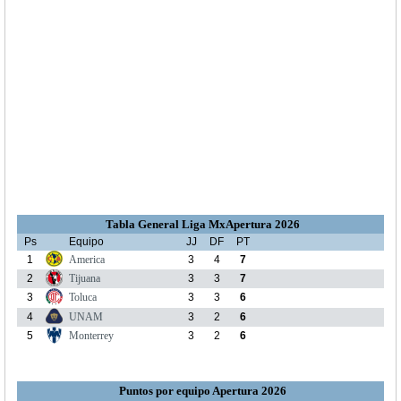
Tabla General Liga MxApertura 2026
Ps
Equipo
JJ
DF
PT
1
America
3
4
7
2
Tijuana
3
3
7
3
Toluca
3
3
6
4
UNAM
3
2
6
5
Monterrey
3
2
6
Puntos por equipo Apertura 2026