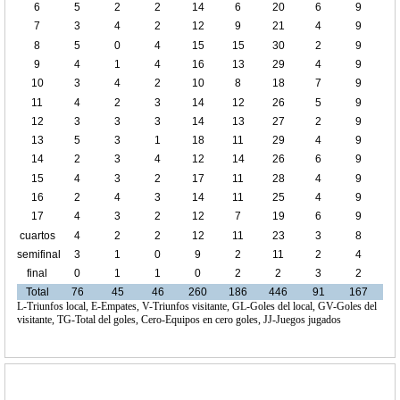
6
5
2
2
14
6
20
6
9
7
3
4
2
12
9
21
4
9
8
5
0
4
15
15
30
2
9
9
4
1
4
16
13
29
4
9
10
3
4
2
10
8
18
7
9
11
4
2
3
14
12
26
5
9
12
3
3
3
14
13
27
2
9
13
5
3
1
18
11
29
4
9
14
2
3
4
12
14
26
6
9
15
4
3
2
17
11
28
4
9
16
2
4
3
14
11
25
4
9
17
4
3
2
12
7
19
6
9
cuartos
4
2
2
12
11
23
3
8
de final
semifinal
3
1
0
9
2
11
2
4
final
0
1
1
0
2
2
3
2
Total
76
45
46
260
186
446
91
167
L-Triunfos local, E-Empates, V-Triunfos visitante, GL-Goles del local, GV-Goles del
visitante, TG-Total del goles, Cero-Equipos en cero goles, JJ-Juegos jugados