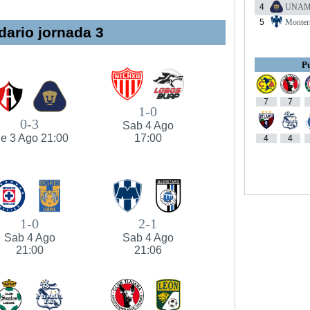
4
UNA
5
Monter
dario jornada 3
Pu
7
7
1-0
0-3
Sab 4 Ago
ie 3 Ago 21:00
17:00
4
4
1-0
2-1
Sab 4 Ago
Sab 4 Ago
21:00
21:06