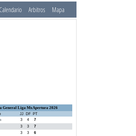
Calendario
Arbitros
Mapa
a General Liga MxApertura 2026
o
JJ
DF
PT
a
3
4
7
3
3
7
3
3
6