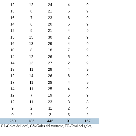
12
12
24
4
9
13
8
21
6
9
16
7
23
6
9
14
6
20
6
9
12
9
21
4
9
15
15
30
2
9
16
13
29
4
9
10
8
18
7
9
14
12
26
5
9
14
13
27
2
9
18
11
29
4
9
12
14
26
6
9
17
11
28
4
9
14
11
25
4
9
12
7
19
6
9
12
11
23
3
8
9
2
11
2
4
0
2
2
3
2
260
186
446
91
167
, GL-Goles del local, GV-Goles del visitante, TG-Total del goles,