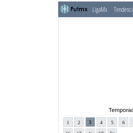
LigaMx
Tendenci
Tempora
1
2
3
4
5
6