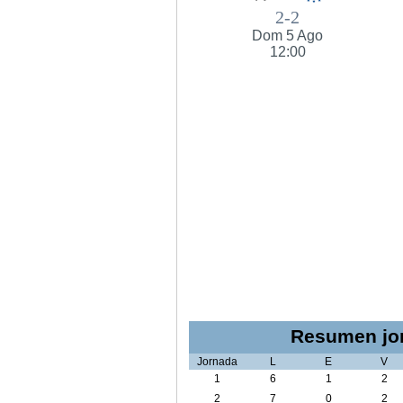
2-2
Dom 5 Ago
12:00
Resumen jor
Jornada
L
E
V
1
6
1
2
2
7
0
2