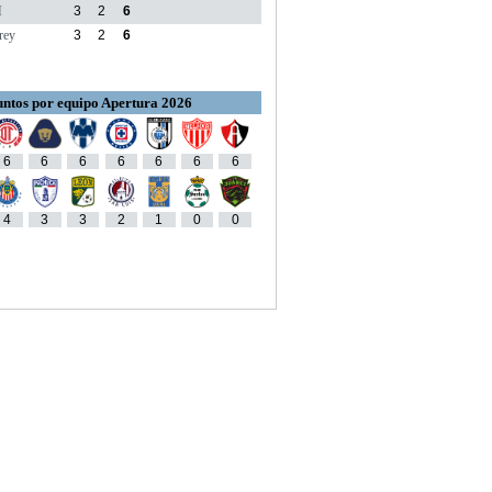
M
3
2
6
rey
3
2
6
ntos por equipo Apertura 2026
6
6
6
6
6
6
6
4
3
3
2
1
0
0