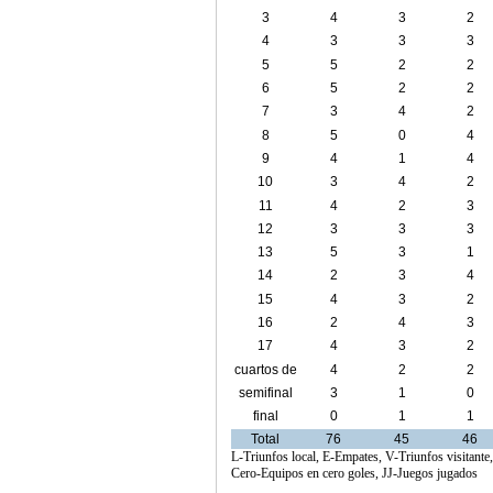
3
4
3
2
4
3
3
3
5
5
2
2
6
5
2
2
7
3
4
2
8
5
0
4
9
4
1
4
10
3
4
2
11
4
2
3
12
3
3
3
13
5
3
1
14
2
3
4
15
4
3
2
16
2
4
3
17
4
3
2
cuartos de
4
2
2
final
semifinal
3
1
0
final
0
1
1
Total
76
45
46
L-Triunfos local, E-Empates, V-Triunfos visitante
Cero-Equipos en cero goles, JJ-Juegos jugados