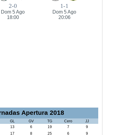
2-0
1-1
Dom 5 Ago
Dom 5 Ago
18:00
20:06
nadas Apertura 2018
GL
GV
TG
Cero
JJ
13
6
19
7
9
17
8
25
6
9