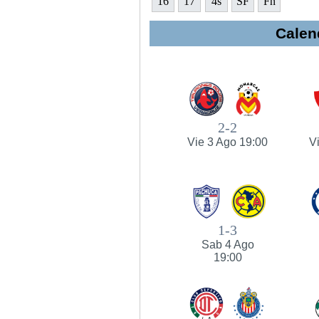
16
17
4s
SF
Fn
Calen
2-2
Vie 3 Ago 19:00
V
1-3
Sab 4 Ago
19:00