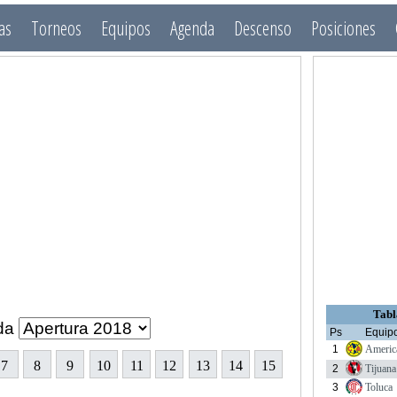
as
Torneos
Equipos
Agenda
Descenso
Posiciones
Tabl
da
Ps
Equip
1
Americ
7
8
9
10
11
12
13
14
15
2
Tijuana
3
Toluca