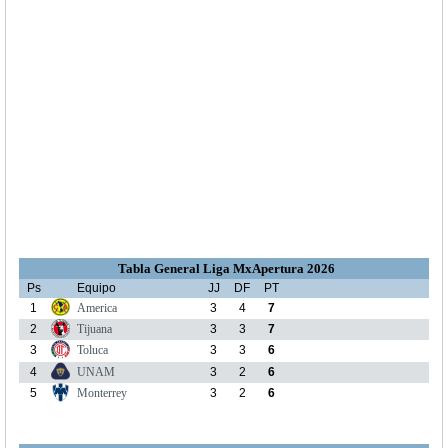
Tabla General Liga MxApertura 2026
Ps
Equipo
JJ
DF
PT
1
America
3
4
7
2
Tijuana
3
3
7
3
Toluca
3
3
6
4
UNAM
3
2
6
5
Monterrey
3
2
6