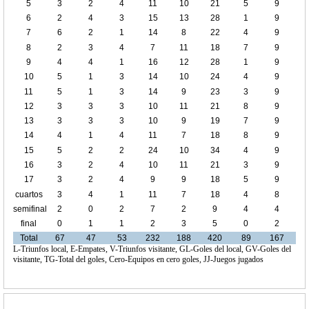
5
3
2
4
11
10
21
5
9
6
2
4
3
15
13
28
1
9
7
6
2
1
14
8
22
4
9
8
2
3
4
7
11
18
7
9
9
4
4
1
16
12
28
1
9
10
5
1
3
14
10
24
4
9
11
5
1
3
14
9
23
3
9
12
3
3
3
10
11
21
8
9
13
3
3
3
10
9
19
7
9
14
4
1
4
11
7
18
8
9
15
5
2
2
24
10
34
4
9
16
3
2
4
10
11
21
3
9
17
3
2
4
9
9
18
5
9
cuartos
3
4
1
11
7
18
4
8
de final
semifinal
2
0
2
7
2
9
4
4
final
0
1
1
2
3
5
0
2
Total
67
47
53
232
188
420
89
167
L-Triunfos local, E-Empates, V-Triunfos visitante, GL-Goles del local, GV-Goles del
visitante, TG-Total del goles, Cero-Equipos en cero goles, JJ-Juegos jugados