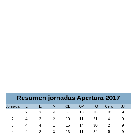
Resumen jornadas Apertura 2017
Jornada
L
E
V
GL
GV
TG
Cero
JJ
1
2
3
4
8
10
18
10
9
2
4
3
2
10
11
21
4
9
3
4
4
1
16
14
30
2
9
4
4
2
3
13
11
24
5
9