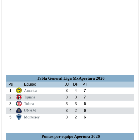
Tabla General Liga MxApertura 2026
Ps
Equipo
JJ
DF
PT
1
America
3
4
7
2
Tijuana
3
3
7
3
Toluca
3
3
6
4
UNAM
3
2
6
5
Monterrey
3
2
6
Puntos por equipo Apertura 2026