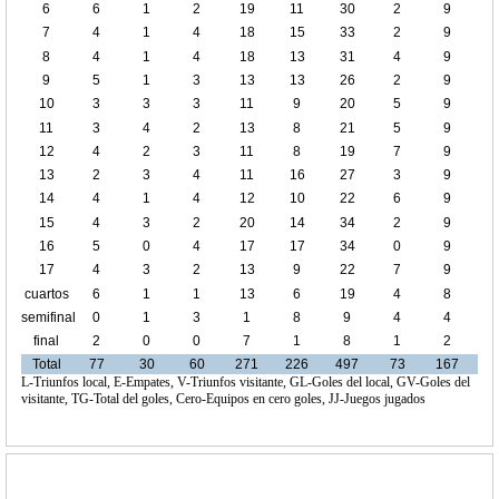
6
6
1
2
19
11
30
2
9
7
4
1
4
18
15
33
2
9
8
4
1
4
18
13
31
4
9
9
5
1
3
13
13
26
2
9
10
3
3
3
11
9
20
5
9
11
3
4
2
13
8
21
5
9
12
4
2
3
11
8
19
7
9
13
2
3
4
11
16
27
3
9
14
4
1
4
12
10
22
6
9
15
4
3
2
20
14
34
2
9
16
5
0
4
17
17
34
0
9
17
4
3
2
13
9
22
7
9
cuartos
6
1
1
13
6
19
4
8
de final
semifinal
0
1
3
1
8
9
4
4
final
2
0
0
7
1
8
1
2
Total
77
30
60
271
226
497
73
167
L-Triunfos local, E-Empates, V-Triunfos visitante, GL-Goles del local, GV-Goles del
visitante, TG-Total del goles, Cero-Equipos en cero goles, JJ-Juegos jugados