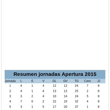
Resumen jornadas Apertura 2015
Jornada
L
E
V
GL
GV
TG
Cero
JJ
1
4
1
4
12
12
24
7
9
2
4
1
4
13
12
25
2
9
3
3
2
4
10
14
24
5
9
4
7
0
2
22
10
32
4
9
5
3
1
5
17
20
37
1
9