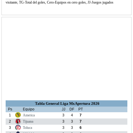
visitante, TG-Total del goles, Cero-Equipos en cero goles, JJ-Juegos jugados
Tabla General Liga MxApertura 2026
Ps
Equipo
JJ
DF
PT
1
America
3
4
7
2
Tijuana
3
3
7
3
Toluca
3
3
6