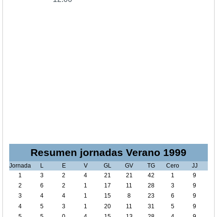
Resumen jornadas Verano 1999
Jornada
L
E
V
GL
GV
TG
Cero
JJ
1
3
2
4
21
21
42
1
9
2
6
2
1
17
11
28
3
9
3
4
4
1
15
8
23
6
9
4
5
3
1
20
11
31
5
9
5
5
0
4
15
13
28
4
9