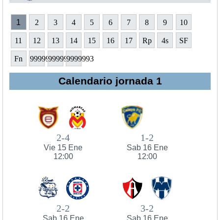
1
2
3
4
5
6
7
8
9
10
11
12
13
14
15
16
17
Rp
4s
SF
Fn
9999991
9999992
9999993
Calendario jornada 1
2-4
1-2
Vie 15 Ene
Sab 16 Ene
12:00
12:00
2-2
3-2
Sab 16 Ene
Sab 16 Ene