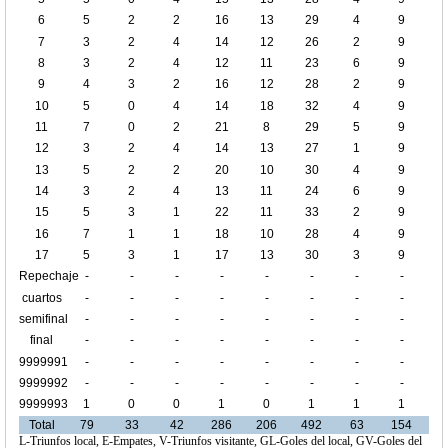
6
5
2
2
16
13
29
4
9
7
3
2
4
14
12
26
2
9
8
3
2
4
12
11
23
6
9
9
4
3
2
16
12
28
2
9
10
5
0
4
14
18
32
4
9
11
7
0
2
21
8
29
5
9
12
3
2
4
14
13
27
1
9
13
5
2
2
20
10
30
4
9
14
3
2
4
13
11
24
6
9
15
5
3
1
22
11
33
2
9
16
7
1
1
18
10
28
4
9
17
5
3
1
17
13
30
3
9
Repechaje
-
-
-
-
-
-
-
-
cuartos
-
-
-
-
-
-
-
-
de final
semifinal
-
-
-
-
-
-
-
-
final
-
-
-
-
-
-
-
-
9999991
-
-
-
-
-
-
-
-
9999992
-
-
-
-
-
-
-
-
9999993
1
0
0
1
0
1
1
1
Total
79
33
42
286
206
492
63
154
L-Triunfos local, E-Empates, V-Triunfos visitante, GL-Goles del local, GV-Goles del