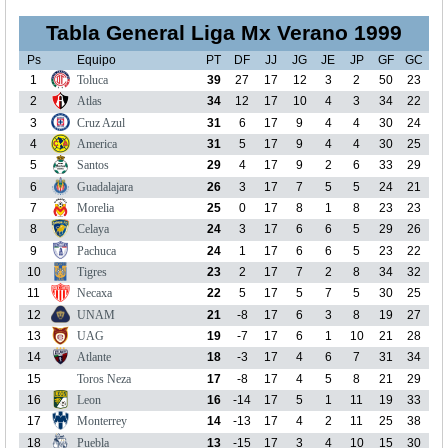
Tabla General Liga Mx Verano 1999
Ps
Equipo
PT
DF
JJ
JG
JE
JP
GF
GC
1
Toluca
39
27
17
12
3
2
50
23
2
Atlas
34
12
17
10
4
3
34
22
3
Cruz Azul
31
6
17
9
4
4
30
24
4
America
31
5
17
9
4
4
30
25
5
Santos
29
4
17
9
2
6
33
29
6
Guadalajara
26
3
17
7
5
5
24
21
7
Morelia
25
0
17
8
1
8
23
23
8
Celaya
24
3
17
6
6
5
29
26
9
Pachuca
24
1
17
6
6
5
23
22
10
Tigres
23
2
17
7
2
8
34
32
11
Necaxa
22
5
17
5
7
5
30
25
12
UNAM
21
-8
17
6
3
8
19
27
13
UAG
19
-7
17
6
1
10
21
28
14
Atlante
18
-3
17
4
6
7
31
34
15
Toros Neza
17
-8
17
4
5
8
21
29
16
Leon
16
-14
17
5
1
11
19
33
17
Monterrey
14
-13
17
4
2
11
25
38
18
Puebla
13
-15
17
3
4
10
15
30