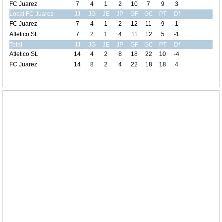
FC Juarez
7
4
1
2
10
7
9
3
Local FC Juarez
JJ
JG
JE
JP
GF
GC
PT
Df
FC Juarez
7
4
1
2
12
11
9
1
Atletico SL
7
2
1
4
11
12
5
-1
Total
JJ
JG
JE
JP
GF
GC
PT
Df
Atletico SL
14
4
2
8
18
22
10
-4
FC Juarez
14
8
2
4
22
18
18
4