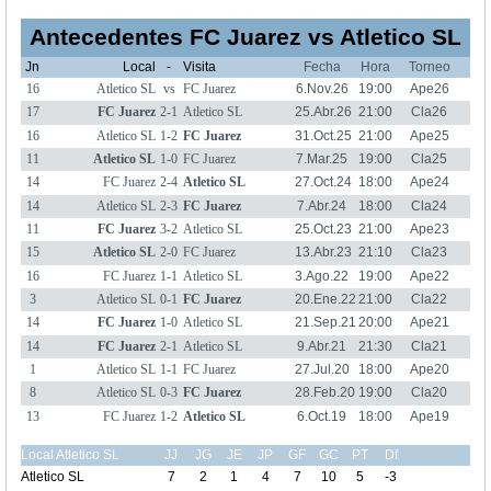
Antecedentes FC Juarez vs Atletico SL
Jn
Local
-
Visita
Fecha
Hora
Torneo
16
Atletico SL
vs
FC Juarez
6.Nov.26
19:00
Ape26
17
FC Juarez
2-1
Atletico SL
25.Abr.26
21:00
Cla26
16
Atletico SL
1-2
FC Juarez
31.Oct.25
21:00
Ape25
11
Atletico SL
1-0
FC Juarez
7.Mar.25
19:00
Cla25
14
FC Juarez
2-4
Atletico SL
27.Oct.24
18:00
Ape24
14
Atletico SL
2-3
FC Juarez
7.Abr.24
18:00
Cla24
11
FC Juarez
3-2
Atletico SL
25.Oct.23
21:00
Ape23
15
Atletico SL
2-0
FC Juarez
13.Abr.23
21:10
Cla23
16
FC Juarez
1-1
Atletico SL
3.Ago.22
19:00
Ape22
3
Atletico SL
0-1
FC Juarez
20.Ene.22
21:00
Cla22
14
FC Juarez
1-0
Atletico SL
21.Sep.21
20:00
Ape21
14
FC Juarez
2-1
Atletico SL
9.Abr.21
21:30
Cla21
1
Atletico SL
1-1
FC Juarez
27.Jul.20
18:00
Ape20
8
Atletico SL
0-3
FC Juarez
28.Feb.20
19:00
Cla20
13
FC Juarez
1-2
Atletico SL
6.Oct.19
18:00
Ape19
Local Atletico SL
JJ
JG
JE
JP
GF
GC
PT
Df
Atletico SL
7
2
1
4
7
10
5
-3