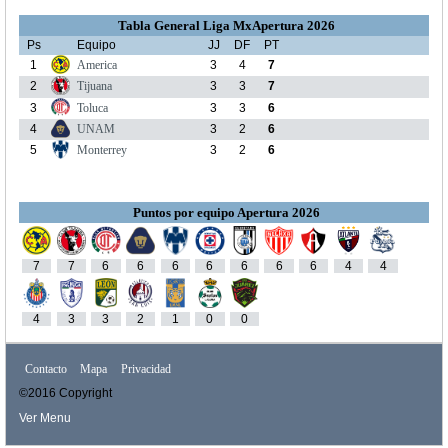
Tabla General Liga MxApertura 2026
Ps
Equipo
JJ
DF
PT
1
America
3
4
7
2
Tijuana
3
3
7
3
Toluca
3
3
6
4
UNAM
3
2
6
5
Monterrey
3
2
6
Puntos por equipo Apertura 2026
7
7
6
6
6
6
6
6
6
4
4
4
3
3
2
1
0
0
Contacto
Mapa
Privacidad
©2016 Copyright