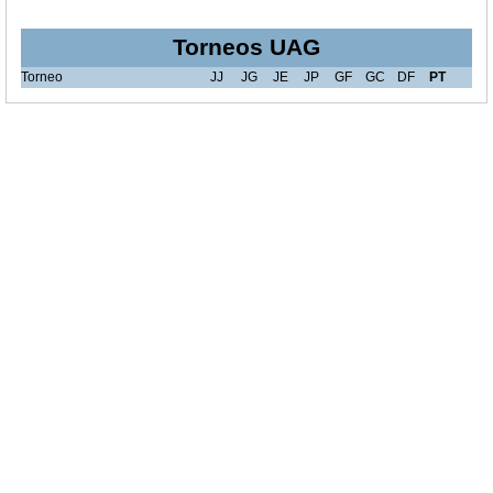
Torneos UAG
Torneo
JJ
JG
JE
JP
GF
GC
DF
PT