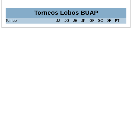
Torneos Lobos BUAP
Torneo
JJ
JG
JE
JP
GF
GC
DF
PT