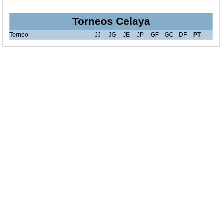
Torneos Celaya
Torneo
JJ
JG
JE
JP
GF
GC
DF
PT