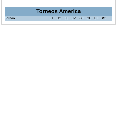
Torneos America
Torneo
JJ
JG
JE
JP
GF
GC
DF
PT