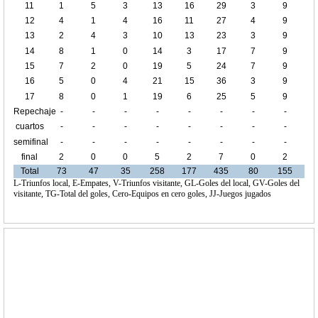
11
1
5
3
13
16
29
3
9
12
4
1
4
16
11
27
4
9
13
2
4
3
10
13
23
3
9
14
8
1
0
14
3
17
7
9
15
7
2
0
19
5
24
7
9
16
5
0
4
21
15
36
3
9
17
8
0
1
19
6
25
5
9
Repechaje
-
-
-
-
-
-
-
-
cuartos
-
-
-
-
-
-
-
-
de final
semifinal
-
-
-
-
-
-
-
-
final
2
0
0
5
2
7
0
2
Total
73
47
35
258
177
435
80
155
L-Triunfos local, E-Empates, V-Triunfos visitante, GL-Goles del local, GV-Goles del
visitante, TG-Total del goles, Cero-Equipos en cero goles, JJ-Juegos jugados