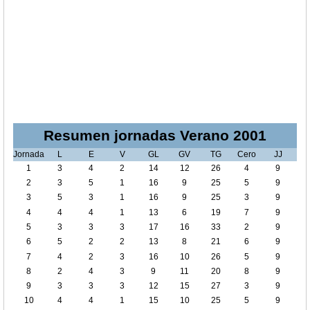
Resumen jornadas Verano 2001
Jornada
L
E
V
GL
GV
TG
Cero
JJ
1
3
4
2
14
12
26
4
9
2
3
5
1
16
9
25
5
9
3
5
3
1
16
9
25
3
9
4
4
4
1
13
6
19
7
9
5
3
3
3
17
16
33
2
9
6
5
2
2
13
8
21
6
9
7
4
2
3
16
10
26
5
9
8
2
4
3
9
11
20
8
9
9
3
3
3
12
15
27
3
9
10
4
4
1
15
10
25
5
9