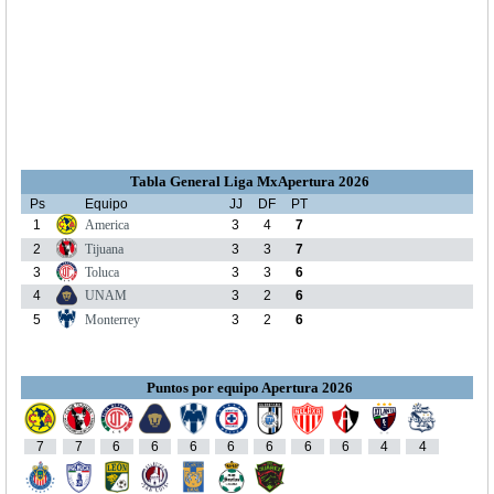
Tabla General Liga MxApertura 2026
Ps
Equipo
JJ
DF
PT
1
America
3
4
7
2
Tijuana
3
3
7
3
Toluca
3
3
6
4
UNAM
3
2
6
5
Monterrey
3
2
6
Puntos por equipo Apertura 2026
7
7
6
6
6
6
6
6
6
4
4