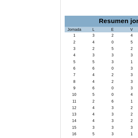
Resumen jor
Jornada
L
E
V
1
3
2
4
2
4
0
5
3
2
5
2
4
3
3
3
5
5
3
1
6
6
0
3
7
4
2
3
8
4
2
3
9
6
0
3
10
5
0
4
11
2
6
1
12
4
3
2
13
4
3
2
14
4
3
2
15
3
3
3
16
5
3
1