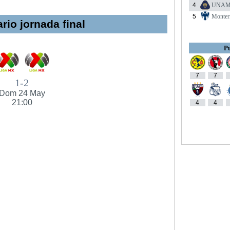
4
UNA
5
Monter
rio jornada final
Pu
7
7
1-2
Dom 24 May
21:00
4
4