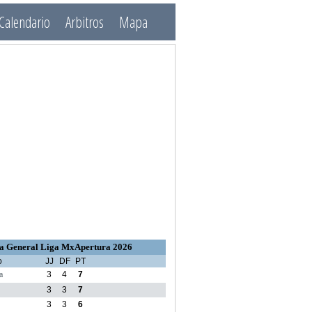
Calendario
Arbitros
Mapa
a General Liga MxApertura 2026
o
JJ
DF
PT
a
3
4
7
3
3
7
3
3
6