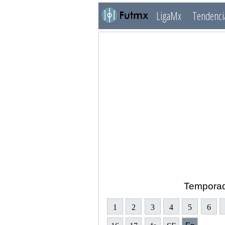
LigaMx
Tendenci
Tempora
1
2
3
4
5
6