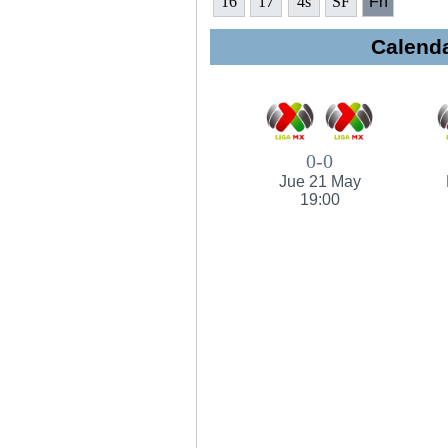
16
17
4s
SF
Fn
Calenda
0-0
Jue 21 May
19:00