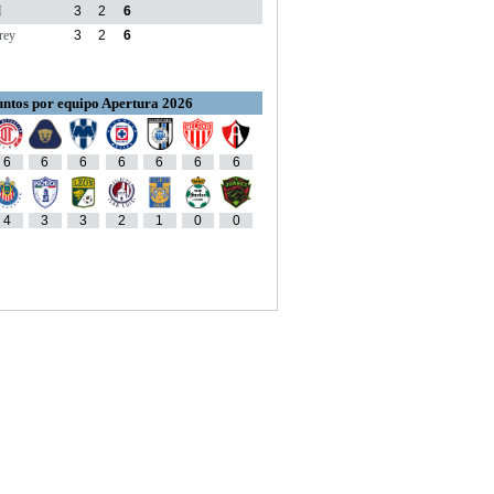
M
3
2
6
rey
3
2
6
ntos por equipo Apertura 2026
6
6
6
6
6
6
6
4
3
3
2
1
0
0