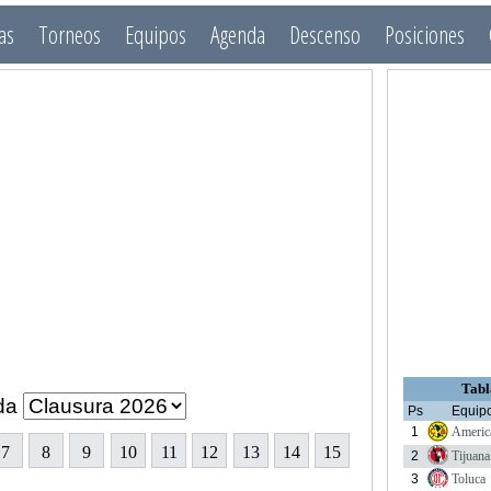
as
Torneos
Equipos
Agenda
Descenso
Posiciones
Tabl
da
Ps
Equip
1
Americ
7
8
9
10
11
12
13
14
15
2
Tijuana
3
Toluca