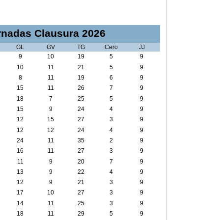
nadas Clausura 2026
GL
GV
TG
Cero
JJ
9
10
19
5
9
10
11
21
5
9
8
11
19
6
9
15
11
26
7
9
18
7
25
5
9
15
9
24
4
9
12
15
27
3
9
12
12
24
4
9
24
11
35
2
9
16
11
27
3
9
11
9
20
7
9
13
9
22
4
9
12
9
21
3
9
17
10
27
3
9
14
11
25
3
9
18
11
29
5
9