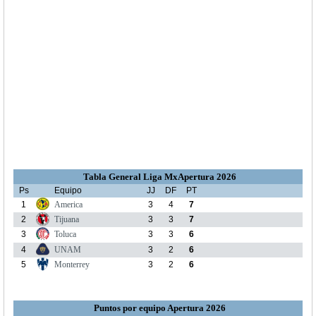
Tabla General Liga MxApertura 2026
Ps
Equipo
JJ
DF
PT
1
America
3
4
7
2
Tijuana
3
3
7
3
Toluca
3
3
6
4
UNAM
3
2
6
5
Monterrey
3
2
6
Puntos por equipo Apertura 2026