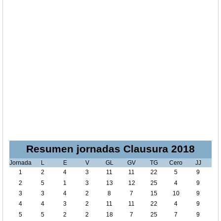
Resumen jornadas Clausura 2018
Jornada
L
E
V
GL
GV
TG
Cero
JJ
1
2
4
3
11
11
22
5
9
2
5
1
3
13
12
25
4
9
3
3
4
2
8
7
15
10
9
4
4
3
2
11
11
22
4
9
5
5
2
2
18
7
25
7
9