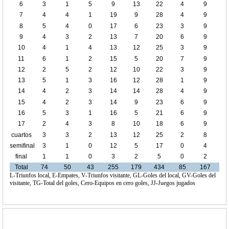
6
3
1
5
9
13
22
4
9
7
4
4
1
19
9
28
4
9
8
5
4
0
17
6
23
3
9
9
4
3
2
13
7
20
6
9
10
4
1
4
13
12
25
3
9
11
6
1
2
15
5
20
7
9
12
2
5
2
12
10
22
3
9
13
5
1
3
16
12
28
1
9
14
4
2
3
14
14
28
4
9
15
4
2
3
14
9
23
6
9
16
5
3
1
16
5
21
6
9
17
2
4
3
8
10
18
6
9
cuartos
3
3
2
13
12
25
2
8
de final
semifinal
3
1
0
12
5
17
0
4
final
1
1
0
3
2
5
0
2
Total
74
50
43
255
179
434
85
167
L-Triunfos local, E-Empates, V-Triunfos visitante, GL-Goles del local, GV-Goles del
visitante, TG-Total del goles, Cero-Equipos en cero goles, JJ-Juegos jugados