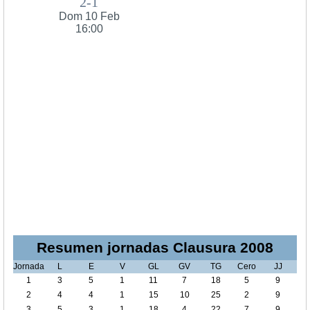
2-1
Dom 10 Feb
16:00
Resumen jornadas Clausura 2008
Jornada
L
E
V
GL
GV
TG
Cero
JJ
1
3
5
1
11
7
18
5
9
2
4
4
1
15
10
25
2
9
3
5
3
1
18
4
22
7
9