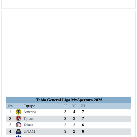
Tabla General Liga MxApertura 2026
Ps
Equipo
JJ
DF
PT
1
America
3
4
7
2
Tijuana
3
3
7
3
Toluca
3
3
6
4
UNAM
3
2
6