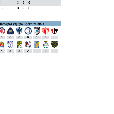
M
3
2
6
rey
3
2
6
ntos por equipo Apertura 2026
6
6
6
6
6
6
6
4
3
3
2
1
0
0