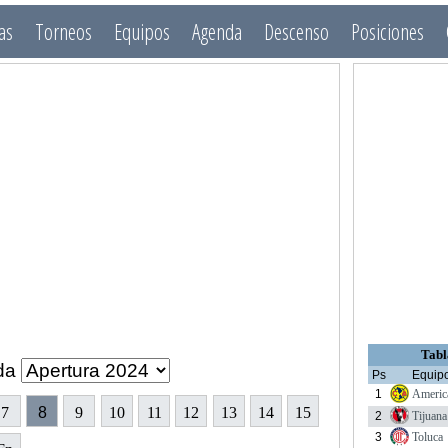
as
Torneos
Equipos
Agenda
Descenso
Posiciones
Tabl
da
Ps
Equip
1
Americ
7
8
9
10
11
12
13
14
15
2
Tijuana
3
Toluca