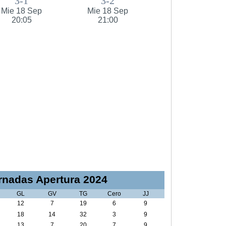
3-1
3-2
Mie 18 Sep
Mie 18 Sep
20:05
21:00
nadas Apertura 2024
GL
GV
TG
Cero
JJ
12
7
19
6
9
18
14
32
3
9
13
7
20
7
9