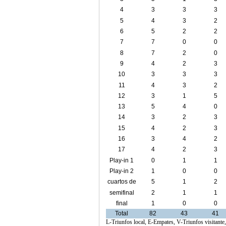
4
3
3
3
5
4
3
2
6
5
2
2
7
7
0
0
8
7
2
0
9
4
2
3
10
3
3
3
11
4
3
2
12
3
1
5
13
5
4
0
14
3
2
3
15
4
2
3
16
3
4
2
17
4
2
3
Play-in 1
0
1
1
Play-in 2
1
0
0
cuartos de
5
1
2
final
semifinal
2
1
1
final
1
0
0
Total
82
43
41
L-Triunfos local, E-Empates, V-Triunfos visitante