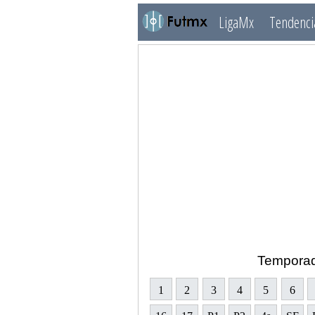
LigaMx
Tendenci
Tempora
1
2
3
4
5
6