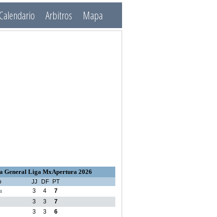
Calendario
Arbitros
Mapa
a General Liga MxApertura 2026
o
JJ
DF
PT
a
3
4
7
3
3
7
3
3
6