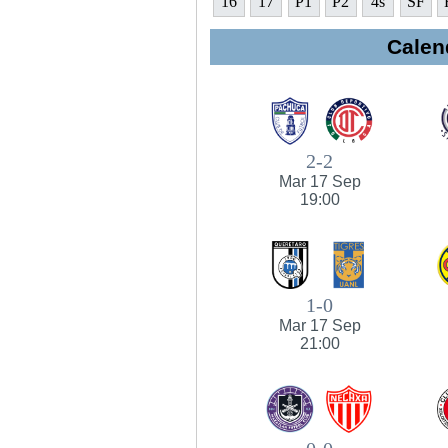
16
17
P1
P2
4s
SF
Calen
2-2
Mar 17 Sep
19:00
1-0
Mar 17 Sep
21:00