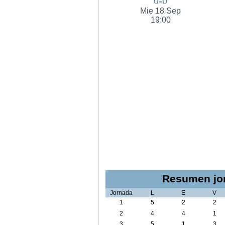
0-0
Mie 18 Sep
19:00
Resumen jor
Jornada
L
E
V
1
5
2
2
2
4
4
1
3
5
1
3