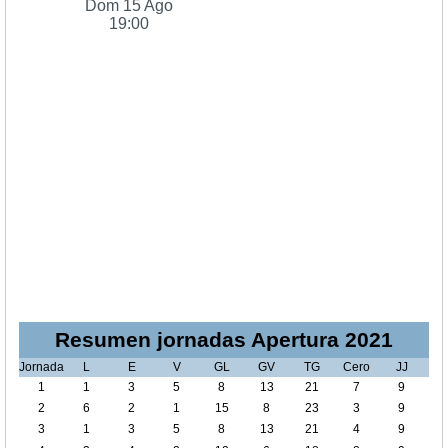
Dom 15 Ago
19:00
Resumen jornadas Apertura 2021
Jornada
L
E
V
GL
GV
TG
Cero
JJ
1
1
3
5
8
13
21
7
9
2
6
2
1
15
8
23
3
9
3
1
3
5
8
13
21
4
9