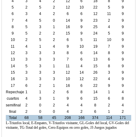
4
3
4
2
12
6
18
8
9
5
2
5
2
12
10
22
5
9
6
3
4
2
6
6
12
11
9
7
4
5
0
14
9
23
2
9
8
5
3
1
16
9
25
4
9
9
5
2
2
15
9
24
5
9
10
2
5
2
6
5
11
10
9
11
4
1
4
9
10
19
7
9
12
3
3
3
8
6
14
8
9
13
3
3
3
7
6
13
6
9
14
5
3
1
11
4
15
8
9
15
3
3
3
12
14
26
3
9
16
3
3
3
10
12
22
4
9
17
6
2
1
16
6
22
9
9
Repechaje
1
1
2
6
8
14
1
4
cuartos
4
3
1
9
6
15
6
8
de final
semifinal
2
0
2
4
4
8
2
4
final
2
0
0
4
2
6
1
2
Total
68
58
45
208
166
374
114
171
L-Triunfos local, E-Empates, V-Triunfos visitante, GL-Goles del local, GV-Goles del
visitante, TG-Total del goles, Cero-Equipos en cero goles, JJ-Juegos jugados