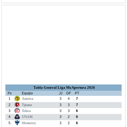
Tabla General Liga MxApertura 2026
Ps
Equipo
JJ
DF
PT
1
America
3
4
7
2
Tijuana
3
3
7
3
Toluca
3
3
6
4
UNAM
3
2
6
5
Monterrey
3
2
6